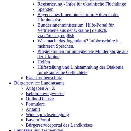
Registrierung - Infos für ukrainische Flüchtlinge
Spenden
Bayerisches Innenministerium: Hilfen in der
Ukrainekrise
Bundesinnenministerium: Hilfe-Portal für
Vertriebene aus der Ukraine | deutsch,
українська, english
Was macht das Jugendamt? Infobroschüre in
mehreren Sprachen.
Pflegefamilien für unbegleitete Minderjährige aus
der Ukraine
Helfen
Hilfestellung und Linksammlung der Diakonie
für ukrainische Geflüchtete
Katastrophenschutz
Bürgerservice Landratsamt
Aufgaben A - Z
Behördenwegweiser
Online-Dienste
Formulare
Anfahrt
Widerspruchseinlegung
BayernPortal
Bürgerserviceportal des Landkreises
Landkreis und Gemeinden