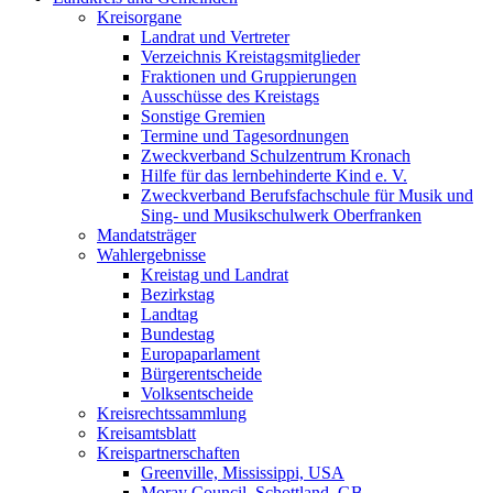
Kreisorgane
Landrat und Vertreter
Verzeichnis Kreistagsmitglieder
Fraktionen und Gruppierungen
Ausschüsse des Kreistags
Sonstige Gremien
Termine und Tagesordnungen
Zweckverband Schulzentrum Kronach
Hilfe für das lernbehinderte Kind e. V.
Zweckverband Berufsfachschule für Musik und
Sing- und Musikschulwerk Oberfranken
Mandatsträger
Wahlergebnisse
Kreistag und Landrat
Bezirkstag
Landtag
Bundestag
Europaparlament
Bürgerentscheide
Volksentscheide
Kreisrechtssammlung
Kreisamtsblatt
Kreispartnerschaften
Greenville, Mississippi, USA
Moray Council, Schottland, GB