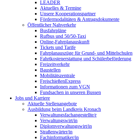
LEADER
Aktuelles & Termine
Unsere Kooperationspartner
Fördermodalitäten & Antragsdokumente
Öffentlicher Nahverkehr
Busfahrpläne
Rufbus und 50/50-Taxi
Online-Fahrplanauskunft
Tickets und Tarife
Fahrplanauszüge für Grund- und Mittelschulen
Fahrtkostenerstattung und Schülerbeförderung
Freizeitverkehr
Baustellen
Mobilitätszentrale
FreischießenExpress
Informationen zum VGN
Fundsachen in unseren Bussen
Jobs und Karriere
Aktuelle Stellenangebote
Ausbildung beim Landkreis Kronach
Verwaltungsfachangestellte/r
Verwaltungswirt/in
Diplomverwaltungswirt/in
Straßenwärter/in
Fachinformatiker/in