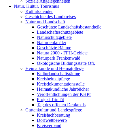
Soziale Angelegenheiten
Natur, Kultur, Tourismus
Kulturkalender
Geschichte des Landkreises
Natur und Landschaft
Geschützte Landschaftsbestandteile
Landschaftsschutzgebiete
Naturschutzgebiete
Naturdenkmäler
Geschützte Bäume
Natura 2000 - FFH-Gebiete
Naturpark Frankenwald
Ökologische Bildungsstätte Ofr.
Heimatkunde und Heimatpflege
Kulturlandschaftsräume
Kreisheimatpflege
Kreisdokumentationsstelle
Heimatkundliche Jahrbücher
Veröffentlichungen der KHPf
Projekt Trinität
Tag des offenen Denkmals
Gartenkultur und Landespflege
Kreisfachberatung
Dorfwettbewerb
Kreisverband