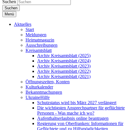
Suchen
Suchen
Menü
Aktuelles
Start
Meldungen
Heimatmagazin
Ausschreibungen
Kreisamtsblatt
Archiv Kreisamtsblatt (2025)
Archiv Kreisamtsblatt (2024)
Archiv Kreisamtsblatt (2023)
Archiv Kreisamtsblatt (2022)
Archiv Kreisamtsblatt (2021)
Öffnungszeiten, Konten
Kulturkalender
Bekanntmachungen
UkraineHilfe
Schutzstatus wird bis März 2027 verlängert
Die wichtigsten Ansprechpartner für geflüchtete
Personen - Was mache ich wo?
Aufenthaltserlaubnis online beantragen
Regierung von Oberfranken: Informationen für
Geflüchtete und zu Hilfsmöglichkeiten