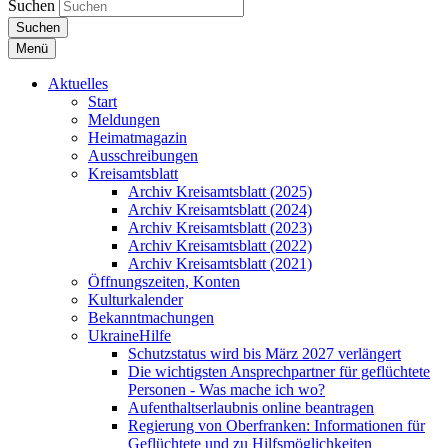
Suchen
Suchen
Menü
Aktuelles
Start
Meldungen
Heimatmagazin
Ausschreibungen
Kreisamtsblatt
Archiv Kreisamtsblatt (2025)
Archiv Kreisamtsblatt (2024)
Archiv Kreisamtsblatt (2023)
Archiv Kreisamtsblatt (2022)
Archiv Kreisamtsblatt (2021)
Öffnungszeiten, Konten
Kulturkalender
Bekanntmachungen
UkraineHilfe
Schutzstatus wird bis März 2027 verlängert
Die wichtigsten Ansprechpartner für geflüchtete
Personen - Was mache ich wo?
Aufenthaltserlaubnis online beantragen
Regierung von Oberfranken: Informationen für
Geflüchtete und zu Hilfsmöglichkeiten