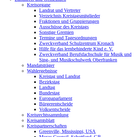
Kreisorgane
Landrat und Vertreter
Verzeichnis Kreistagsmitglieder
Fraktionen und Gruppierungen
Ausschüsse des Kreistags
Sonstige Gremien
Termine und Tagesordnungen
Zweckverband Schulzentrum Kronach
Hilfe für das lernbehinderte Kind e. V.
Zweckverband Berufsfachschule für Musik und
Sing- und Musikschulwerk Oberfranken
Mandatsträger
Wahlergebnisse
Kreistag und Landrat
Bezirkstag
Landtag
Bundestag
Europaparlament
Bürgerentscheide
Volksentscheide
Kreisrechtssammlung
Kreisamtsblatt
Kreispartnerschaften
Greenville, Mississippi, USA
Moray Council, Schottland, GB