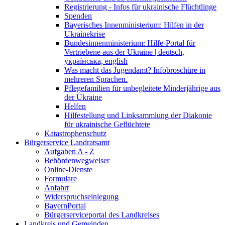
Registrierung - Infos für ukrainische Flüchtlinge
Spenden
Bayerisches Innenministerium: Hilfen in der
Ukrainekrise
Bundesinnenministerium: Hilfe-Portal für
Vertriebene aus der Ukraine | deutsch,
українська, english
Was macht das Jugendamt? Infobroschüre in
mehreren Sprachen.
Pflegefamilien für unbegleitete Minderjährige aus
der Ukraine
Helfen
Hilfestellung und Linksammlung der Diakonie
für ukrainische Geflüchtete
Katastrophenschutz
Bürgerservice Landratsamt
Aufgaben A - Z
Behördenwegweiser
Online-Dienste
Formulare
Anfahrt
Widerspruchseinlegung
BayernPortal
Bürgerserviceportal des Landkreises
Landkreis und Gemeinden