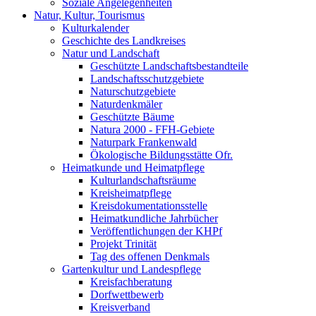
Soziale Angelegenheiten
Natur, Kultur, Tourismus
Kulturkalender
Geschichte des Landkreises
Natur und Landschaft
Geschützte Landschaftsbestandteile
Landschaftsschutzgebiete
Naturschutzgebiete
Naturdenkmäler
Geschützte Bäume
Natura 2000 - FFH-Gebiete
Naturpark Frankenwald
Ökologische Bildungsstätte Ofr.
Heimatkunde und Heimatpflege
Kulturlandschaftsräume
Kreisheimatpflege
Kreisdokumentationsstelle
Heimatkundliche Jahrbücher
Veröffentlichungen der KHPf
Projekt Trinität
Tag des offenen Denkmals
Gartenkultur und Landespflege
Kreisfachberatung
Dorfwettbewerb
Kreisverband