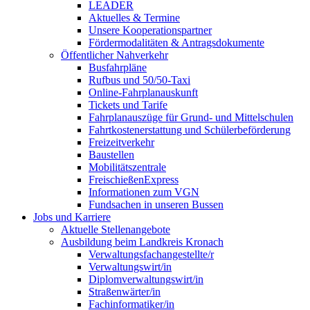
LEADER
Aktuelles & Termine
Unsere Kooperationspartner
Fördermodalitäten & Antragsdokumente
Öffentlicher Nahverkehr
Busfahrpläne
Rufbus und 50/50-Taxi
Online-Fahrplanauskunft
Tickets und Tarife
Fahrplanauszüge für Grund- und Mittelschulen
Fahrtkostenerstattung und Schülerbeförderung
Freizeitverkehr
Baustellen
Mobilitätszentrale
FreischießenExpress
Informationen zum VGN
Fundsachen in unseren Bussen
Jobs und Karriere
Aktuelle Stellenangebote
Ausbildung beim Landkreis Kronach
Verwaltungsfachangestellte/r
Verwaltungswirt/in
Diplomverwaltungswirt/in
Straßenwärter/in
Fachinformatiker/in