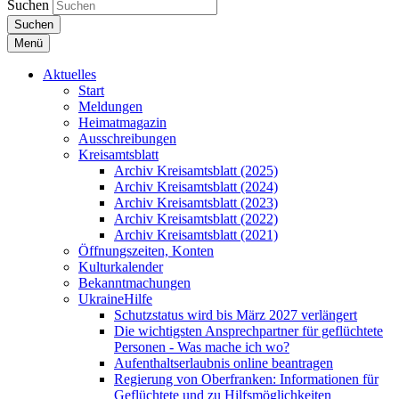
Suchen
Suchen
Menü
Aktuelles
Start
Meldungen
Heimatmagazin
Ausschreibungen
Kreisamtsblatt
Archiv Kreisamtsblatt (2025)
Archiv Kreisamtsblatt (2024)
Archiv Kreisamtsblatt (2023)
Archiv Kreisamtsblatt (2022)
Archiv Kreisamtsblatt (2021)
Öffnungszeiten, Konten
Kulturkalender
Bekanntmachungen
UkraineHilfe
Schutzstatus wird bis März 2027 verlängert
Die wichtigsten Ansprechpartner für geflüchtete
Personen - Was mache ich wo?
Aufenthaltserlaubnis online beantragen
Regierung von Oberfranken: Informationen für
Geflüchtete und zu Hilfsmöglichkeiten