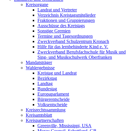
Kreisorgane
Landrat und Vertreter
Verzeichnis Kreistagsmitglieder
Fraktionen und Gruppierungen
Ausschüsse des Kreistags
Sonstige Gremien
Termine und Tagesordnungen
Zweckverband Schulzentrum Kronach
Hilfe für das lernbehinderte Kind e. V.
Zweckverband Berufsfachschule für Musik und
Sing- und Musikschulwerk Oberfranken
Mandatsträger
Wahlergebnisse
Kreistag und Landrat
Bezirkstag
Landtag
Bundestag
Europaparlament
Bürgerentscheide
Volksentscheide
Kreisrechtssammlung
Kreisamtsblatt
Kreispartnerschaften
Greenville, Mississippi, USA
Moray Council, Schottland, GB