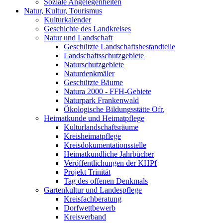
Soziale Angelegenheiten
Natur, Kultur, Tourismus
Kulturkalender
Geschichte des Landkreises
Natur und Landschaft
Geschützte Landschaftsbestandteile
Landschaftsschutzgebiete
Naturschutzgebiete
Naturdenkmäler
Geschützte Bäume
Natura 2000 - FFH-Gebiete
Naturpark Frankenwald
Ökologische Bildungsstätte Ofr.
Heimatkunde und Heimatpflege
Kulturlandschaftsräume
Kreisheimatpflege
Kreisdokumentationsstelle
Heimatkundliche Jahrbücher
Veröffentlichungen der KHPf
Projekt Trinität
Tag des offenen Denkmals
Gartenkultur und Landespflege
Kreisfachberatung
Dorfwettbewerb
Kreisverband