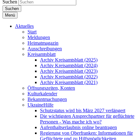
Suchen
Suchen
Menü
Aktuelles
Start
Meldungen
Heimatmagazin
Ausschreibungen
Kreisamtsblatt
Archiv Kreisamtsblatt (2025)
Archiv Kreisamtsblatt (2024)
Archiv Kreisamtsblatt (2023)
Archiv Kreisamtsblatt (2022)
Archiv Kreisamtsblatt (2021)
Öffnungszeiten, Konten
Kulturkalender
Bekanntmachungen
UkraineHilfe
Schutzstatus wird bis März 2027 verlängert
Die wichtigsten Ansprechpartner für geflüchtete
Personen - Was mache ich wo?
Aufenthaltserlaubnis online beantragen
Regierung von Oberfranken: Informationen für
Geflüchtete und zu Hilfsmöglichkeiten