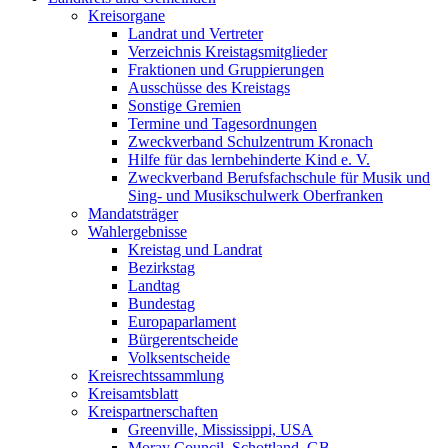
Kreisorgane
Landrat und Vertreter
Verzeichnis Kreistagsmitglieder
Fraktionen und Gruppierungen
Ausschüsse des Kreistags
Sonstige Gremien
Termine und Tagesordnungen
Zweckverband Schulzentrum Kronach
Hilfe für das lernbehinderte Kind e. V.
Zweckverband Berufsfachschule für Musik und
Sing- und Musikschulwerk Oberfranken
Mandatsträger
Wahlergebnisse
Kreistag und Landrat
Bezirkstag
Landtag
Bundestag
Europaparlament
Bürgerentscheide
Volksentscheide
Kreisrechtssammlung
Kreisamtsblatt
Kreispartnerschaften
Greenville, Mississippi, USA
Moray Council, Schottland, GB