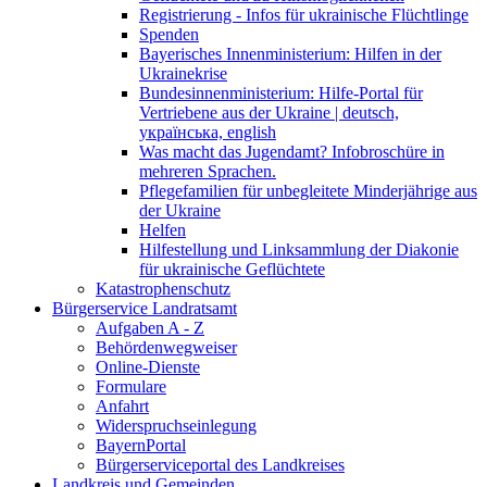
Registrierung - Infos für ukrainische Flüchtlinge
Spenden
Bayerisches Innenministerium: Hilfen in der
Ukrainekrise
Bundesinnenministerium: Hilfe-Portal für
Vertriebene aus der Ukraine | deutsch,
українська, english
Was macht das Jugendamt? Infobroschüre in
mehreren Sprachen.
Pflegefamilien für unbegleitete Minderjährige aus
der Ukraine
Helfen
Hilfestellung und Linksammlung der Diakonie
für ukrainische Geflüchtete
Katastrophenschutz
Bürgerservice Landratsamt
Aufgaben A - Z
Behördenwegweiser
Online-Dienste
Formulare
Anfahrt
Widerspruchseinlegung
BayernPortal
Bürgerserviceportal des Landkreises
Landkreis und Gemeinden