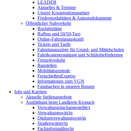
LEADER
Aktuelles & Termine
Unsere Kooperationspartner
Fördermodalitäten & Antragsdokumente
Öffentlicher Nahverkehr
Busfahrpläne
Rufbus und 50/50-Taxi
Online-Fahrplanauskunft
Tickets und Tarife
Fahrplanauszüge für Grund- und Mittelschulen
Fahrtkostenerstattung und Schülerbeförderung
Freizeitverkehr
Baustellen
Mobilitätszentrale
FreischießenExpress
Informationen zum VGN
Fundsachen in unseren Bussen
Jobs und Karriere
Aktuelle Stellenangebote
Ausbildung beim Landkreis Kronach
Verwaltungsfachangestellte/r
Verwaltungswirt/in
Diplomverwaltungswirt/in
Straßenwärter/in
Fachinformatiker/in