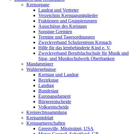
Kreisorgane
Landrat und Vertreter
Verzeichnis Kreistagsmitglieder
Fraktionen und Gruppierungen
Ausschüsse des Kreistags
Sonstige Gremien
Termine und Tagesordnungen
Zweckverband Schulzentrum Kronach
Hilfe für das lernbehinderte Kind e. V.
Zweckverband Berufsfachschule für Musik und
Sing- und Musikschulwerk Oberfranken
Mandatsträger
Wahlergebnisse
Kreistag und Landrat
Bezirkstag
Landtag
Bundestag
Europaparlament
Bürgerentscheide
Volksentscheide
Kreisrechtssammlung
Kreisamtsblatt
Kreispartnerschaften
Greenville, Mississippi, USA
Moray Council, Schottland, GB