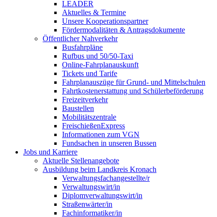
LEADER
Aktuelles & Termine
Unsere Kooperationspartner
Fördermodalitäten & Antragsdokumente
Öffentlicher Nahverkehr
Busfahrpläne
Rufbus und 50/50-Taxi
Online-Fahrplanauskunft
Tickets und Tarife
Fahrplanauszüge für Grund- und Mittelschulen
Fahrtkostenerstattung und Schülerbeförderung
Freizeitverkehr
Baustellen
Mobilitätszentrale
FreischießenExpress
Informationen zum VGN
Fundsachen in unseren Bussen
Jobs und Karriere
Aktuelle Stellenangebote
Ausbildung beim Landkreis Kronach
Verwaltungsfachangestellte/r
Verwaltungswirt/in
Diplomverwaltungswirt/in
Straßenwärter/in
Fachinformatiker/in