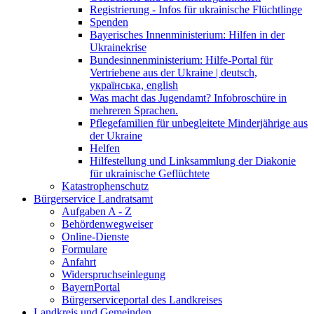
Registrierung - Infos für ukrainische Flüchtlinge
Spenden
Bayerisches Innenministerium: Hilfen in der
Ukrainekrise
Bundesinnenministerium: Hilfe-Portal für
Vertriebene aus der Ukraine | deutsch,
українська, english
Was macht das Jugendamt? Infobroschüre in
mehreren Sprachen.
Pflegefamilien für unbegleitete Minderjährige aus
der Ukraine
Helfen
Hilfestellung und Linksammlung der Diakonie
für ukrainische Geflüchtete
Katastrophenschutz
Bürgerservice Landratsamt
Aufgaben A - Z
Behördenwegweiser
Online-Dienste
Formulare
Anfahrt
Widerspruchseinlegung
BayernPortal
Bürgerserviceportal des Landkreises
Landkreis und Gemeinden