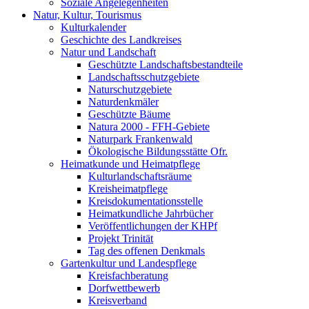
Soziale Angelegenheiten
Natur, Kultur, Tourismus
Kulturkalender
Geschichte des Landkreises
Natur und Landschaft
Geschützte Landschaftsbestandteile
Landschaftsschutzgebiete
Naturschutzgebiete
Naturdenkmäler
Geschützte Bäume
Natura 2000 - FFH-Gebiete
Naturpark Frankenwald
Ökologische Bildungsstätte Ofr.
Heimatkunde und Heimatpflege
Kulturlandschaftsräume
Kreisheimatpflege
Kreisdokumentationsstelle
Heimatkundliche Jahrbücher
Veröffentlichungen der KHPf
Projekt Trinität
Tag des offenen Denkmals
Gartenkultur und Landespflege
Kreisfachberatung
Dorfwettbewerb
Kreisverband