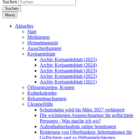
Suchen
Suchen
Menü
Aktuelles
Start
Meldungen
Heimatmagazin
Ausschreibungen
Kreisamtsblatt
Archiv Kreisamtsblatt (2025)
Archiv Kreisamtsblatt (2024)
Archiv Kreisamtsblatt (2023)
Archiv Kreisamtsblatt (2022)
Archiv Kreisamtsblatt (2021)
Öffnungszeiten, Konten
Kulturkalender
Bekanntmachungen
UkraineHilfe
Schutzstatus wird bis März 2027 verlängert
Die wichtigsten Ansprechpartner für geflüchtete
Personen - Was mache ich wo?
Aufenthaltserlaubnis online beantragen
Regierung von Oberfranken: Informationen für
Geflüchtete und zu Hilfsmöglichkeiten