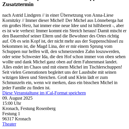
Zusatztermin
nach Astrid Lindgren // in einer Übersetzung von Anna-Liese
Kornitzky // Immer dieser Michel! Der Michel aus Lönneberga hat
ein großes Herz, hat immer eine neue Idee und ist hilfsbereit -, aber
es ist wie verhext: Immer kommt ein Streich heraus! Damit mischt er
den Bauernhof seiner Eltern und die Bewohner des Ortes richtig
auf. Ob es sein Kopf ist, der nicht mehr aus der Suppenschüssel zu
bekommen ist, die Magd Lina, der er mir einem Sprung vom
Schuppen nur helfen will, den schmerzenden Zahn loszuwerden,
oder seine Schwester Ida, die den Hof schon immer von oben sehen
wollte und dank Michel ganz oben auf dem Fahnenmast landet.
Alles endet im Chaos und mit einem Michel im Tischlerschuppen!
Seit vielen Generationen begleitet uns der Lausbube mit seinen
witzigen Ideen und Streichen. Groß und Klein lädt er zum
Schmunzeln ein, wenn wir merken, dass ein bisschen Michel in
jeder Familie zu finden ist.
Diese Veranstaltung im iCal-Format speichern
09. August 2025
15:00 Uhr
Kronach, Festung Rosenberg
Festung 1
96317
Kronach
Theater