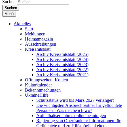
Suchen
Suchen
Menü
Aktuelles
Start
Meldungen
Heimatmagazin
Ausschreibungen
Kreisamtsblatt
Archiv Kreisamtsblatt (2025)
Archiv Kreisamtsblatt (2024)
Archiv Kreisamtsblatt (2023)
Archiv Kreisamtsblatt (2022)
Archiv Kreisamtsblatt (2021)
Öffnungszeiten, Konten
Kulturkalender
Bekanntmachungen
UkraineHilfe
Schutzstatus wird bis März 2027 verlängert
Die wichtigsten Ansprechpartner für geflüchtete
Personen - Was mache ich wo?
Aufenthaltserlaubnis online beantragen
Regierung von Oberfranken: Informationen für
Geflüchtete und zu Hilfsmöglichkeiten