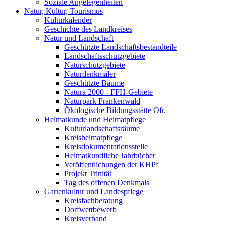
Soziale Angelegenheiten
Natur, Kultur, Tourismus
Kulturkalender
Geschichte des Landkreises
Natur und Landschaft
Geschützte Landschaftsbestandteile
Landschaftsschutzgebiete
Naturschutzgebiete
Naturdenkmäler
Geschützte Bäume
Natura 2000 - FFH-Gebiete
Naturpark Frankenwald
Ökologische Bildungsstätte Ofr.
Heimatkunde und Heimatpflege
Kulturlandschaftsräume
Kreisheimatpflege
Kreisdokumentationsstelle
Heimatkundliche Jahrbücher
Veröffentlichungen der KHPf
Projekt Trinität
Tag des offenen Denkmals
Gartenkultur und Landespflege
Kreisfachberatung
Dorfwettbewerb
Kreisverband