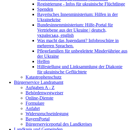
Registrierung - Infos für ukrainische Flüchtlinge
Spenden
Bayerisches Innenministerium: Hilfen in der
Ukrainekrise
Bundesinnenministerium: Hilfe-Portal für
Vertriebene aus der Ukraine | deutsch,
українська, english
Was macht das Jugendamt? Infobroschüre in
mehreren Sprachen.
Pflegefamilien für unbegleitete Minderjährige aus
der Ukraine
Helfen
Hilfestellung und Linksammlung der Diakonie
für ukrainische Geflüchtete
Katastrophenschutz
Bürgerservice Landratsamt
Aufgaben A - Z
Behördenwegweiser
Online-Dienste
Formulare
Anfahrt
Widerspruchseinlegung
BayernPortal
Bürgerserviceportal des Landkreises
Landkreis und Gemeinden