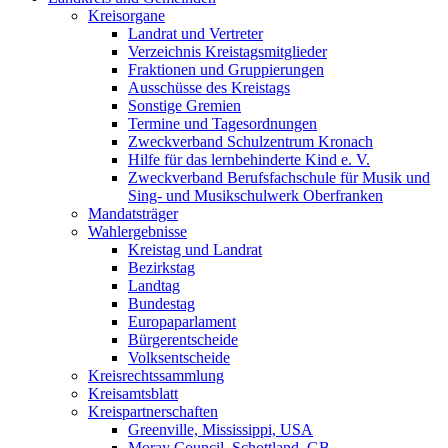
Kreisorgane
Landrat und Vertreter
Verzeichnis Kreistagsmitglieder
Fraktionen und Gruppierungen
Ausschüsse des Kreistags
Sonstige Gremien
Termine und Tagesordnungen
Zweckverband Schulzentrum Kronach
Hilfe für das lernbehinderte Kind e. V.
Zweckverband Berufsfachschule für Musik und
Sing- und Musikschulwerk Oberfranken
Mandatsträger
Wahlergebnisse
Kreistag und Landrat
Bezirkstag
Landtag
Bundestag
Europaparlament
Bürgerentscheide
Volksentscheide
Kreisrechtssammlung
Kreisamtsblatt
Kreispartnerschaften
Greenville, Mississippi, USA
Moray Council, Schottland, GB