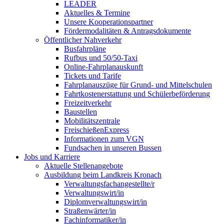
LEADER
Aktuelles & Termine
Unsere Kooperationspartner
Fördermodalitäten & Antragsdokumente
Öffentlicher Nahverkehr
Busfahrpläne
Rufbus und 50/50-Taxi
Online-Fahrplanauskunft
Tickets und Tarife
Fahrplanauszüge für Grund- und Mittelschulen
Fahrtkostenerstattung und Schülerbeförderung
Freizeitverkehr
Baustellen
Mobilitätszentrale
FreischießenExpress
Informationen zum VGN
Fundsachen in unseren Bussen
Jobs und Karriere
Aktuelle Stellenangebote
Ausbildung beim Landkreis Kronach
Verwaltungsfachangestellte/r
Verwaltungswirt/in
Diplomverwaltungswirt/in
Straßenwärter/in
Fachinformatiker/in