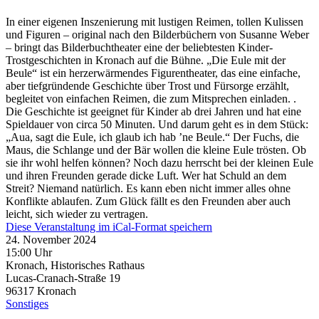
In einer eigenen Inszenierung mit lustigen Reimen, tollen Kulissen
und Figuren – original nach den Bilderbüchern von Susanne Weber
– bringt das Bilderbuchtheater eine der beliebtesten Kinder-
Trostgeschichten in Kronach auf die Bühne. „Die Eule mit der
Beule“ ist ein herzerwärmendes Figurentheater, das eine einfache,
aber tiefgründende Geschichte über Trost und Fürsorge erzählt,
begleitet von einfachen Reimen, die zum Mitsprechen einladen. .
Die Geschichte ist geeignet für Kinder ab drei Jahren und hat eine
Spieldauer von circa 50 Minuten. Und darum geht es in dem Stück:
„Aua, sagt die Eule, ich glaub ich hab ’ne Beule.“ Der Fuchs, die
Maus, die Schlange und der Bär wollen die kleine Eule trösten. Ob
sie ihr wohl helfen können? Noch dazu herrscht bei der kleinen Eule
und ihren Freunden gerade dicke Luft. Wer hat Schuld an dem
Streit? Niemand natürlich. Es kann eben nicht immer alles ohne
Konflikte ablaufen. Zum Glück fällt es den Freunden aber auch
leicht, sich wieder zu vertragen.
Diese Veranstaltung im iCal-Format speichern
24. November 2024
15:00 Uhr
Kronach, Historisches Rathaus
Lucas-Cranach-Straße 19
96317
Kronach
Sonstiges