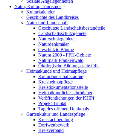
Soziale Angelegenheiten
Natur, Kultur, Tourismus
Kulturkalender
Geschichte des Landkreises
Natur und Landschaft
Geschützte Landschaftsbestandteile
Landschaftsschutzgebiete
Naturschutzgebiete
Naturdenkmäler
Geschützte Bäume
Natura 2000 - FFH-Gebiete
Naturpark Frankenwald
Ökologische Bildungsstätte Ofr.
Heimatkunde und Heimatpflege
Kulturlandschaftsräume
Kreisheimatpflege
Kreisdokumentationsstelle
Heimatkundliche Jahrbücher
Veröffentlichungen der KHPf
Projekt Trinität
Tag des offenen Denkmals
Gartenkultur und Landespflege
Kreisfachberatung
Dorfwettbewerb
Kreisverband