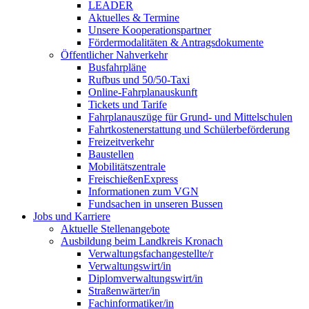
LEADER
Aktuelles & Termine
Unsere Kooperationspartner
Fördermodalitäten & Antragsdokumente
Öffentlicher Nahverkehr
Busfahrpläne
Rufbus und 50/50-Taxi
Online-Fahrplanauskunft
Tickets und Tarife
Fahrplanauszüge für Grund- und Mittelschulen
Fahrtkostenerstattung und Schülerbeförderung
Freizeitverkehr
Baustellen
Mobilitätszentrale
FreischießenExpress
Informationen zum VGN
Fundsachen in unseren Bussen
Jobs und Karriere
Aktuelle Stellenangebote
Ausbildung beim Landkreis Kronach
Verwaltungsfachangestellte/r
Verwaltungswirt/in
Diplomverwaltungswirt/in
Straßenwärter/in
Fachinformatiker/in