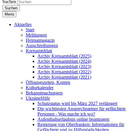
Suchen
Suchen
Menü
Aktuelles
Start
Meldungen
Heimatmagazin
Ausschreibungen
Kreisamtsblatt
Archiv Kreisamtsblatt (2025)
Archiv Kreisamtsblatt (2024)
Archiv Kreisamtsblatt (2023)
Archiv Kreisamtsblatt (2022)
Archiv Kreisamtsblatt (2021)
Öffnungszeiten, Konten
Kulturkalender
Bekanntmachungen
UkraineHilfe
Schutzstatus wird bis März 2027 verlängert
Die wichtigsten Ansprechpartner für geflüchtete
Personen - Was mache ich wo?
Aufenthaltserlaubnis online beantragen
Regierung von Oberfranken: Informationen für
Geflüchtete und zu Hilfsmöglichkeiten