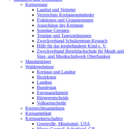
Kreisorgane
Landrat und Vertreter
Verzeichnis Kreistagsmitglieder
Fraktionen und Gruppierungen
Ausschüsse des Kreistags
Sonstige Gremien
Termine und Tagesordnungen
Zweckverband Schulzentrum Kronach
Hilfe für das lernbehinderte Kind e. V.
Zweckverband Berufsfachschule für Musik und
Sing- und Musikschulwerk Oberfranken
Mandatsträger
Wahlergebnisse
Kreistag und Landrat
Bezirkstag
Landtag
Bundestag
Europaparlament
Bürgerentscheide
Volksentscheide
Kreisrechtssammlung
Kreisamtsblatt
Kreispartnerschaften
Greenville, Mississippi, USA
Moray Council, Schottland, GB