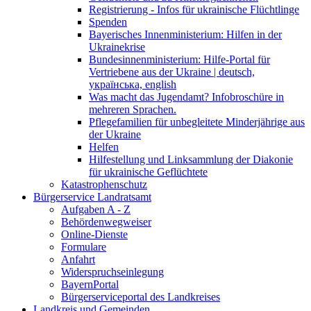
Registrierung - Infos für ukrainische Flüchtlinge
Spenden
Bayerisches Innenministerium: Hilfen in der
Ukrainekrise
Bundesinnenministerium: Hilfe-Portal für
Vertriebene aus der Ukraine | deutsch,
українська, english
Was macht das Jugendamt? Infobroschüre in
mehreren Sprachen.
Pflegefamilien für unbegleitete Minderjährige aus
der Ukraine
Helfen
Hilfestellung und Linksammlung der Diakonie
für ukrainische Geflüchtete
Katastrophenschutz
Bürgerservice Landratsamt
Aufgaben A - Z
Behördenwegweiser
Online-Dienste
Formulare
Anfahrt
Widerspruchseinlegung
BayernPortal
Bürgerserviceportal des Landkreises
Landkreis und Gemeinden