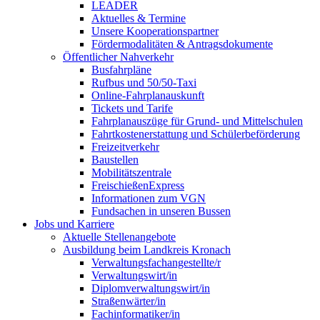
LEADER
Aktuelles & Termine
Unsere Kooperationspartner
Fördermodalitäten & Antragsdokumente
Öffentlicher Nahverkehr
Busfahrpläne
Rufbus und 50/50-Taxi
Online-Fahrplanauskunft
Tickets und Tarife
Fahrplanauszüge für Grund- und Mittelschulen
Fahrtkostenerstattung und Schülerbeförderung
Freizeitverkehr
Baustellen
Mobilitätszentrale
FreischießenExpress
Informationen zum VGN
Fundsachen in unseren Bussen
Jobs und Karriere
Aktuelle Stellenangebote
Ausbildung beim Landkreis Kronach
Verwaltungsfachangestellte/r
Verwaltungswirt/in
Diplomverwaltungswirt/in
Straßenwärter/in
Fachinformatiker/in