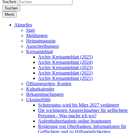
Suchen
Suchen
Menü
Aktuelles
Start
Meldungen
Heimatmagazin
Ausschreibungen
Kreisamtsblatt
Archiv Kreisamtsblatt (2025)
Archiv Kreisamtsblatt (2024)
Archiv Kreisamtsblatt (2023)
Archiv Kreisamtsblatt (2022)
Archiv Kreisamtsblatt (2021)
Öffnungszeiten, Konten
Kulturkalender
Bekanntmachungen
UkraineHilfe
Schutzstatus wird bis März 2027 verlängert
Die wichtigsten Ansprechpartner für geflüchtete
Personen - Was mache ich wo?
Aufenthaltserlaubnis online beantragen
Regierung von Oberfranken: Informationen für
Geflüchtete und zu Hilfsmöglichkeiten