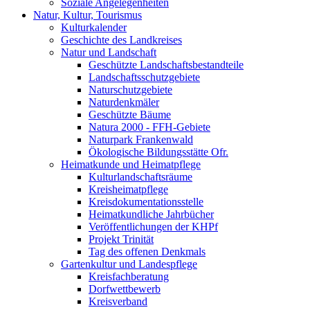
Soziale Angelegenheiten
Natur, Kultur, Tourismus
Kulturkalender
Geschichte des Landkreises
Natur und Landschaft
Geschützte Landschaftsbestandteile
Landschaftsschutzgebiete
Naturschutzgebiete
Naturdenkmäler
Geschützte Bäume
Natura 2000 - FFH-Gebiete
Naturpark Frankenwald
Ökologische Bildungsstätte Ofr.
Heimatkunde und Heimatpflege
Kulturlandschaftsräume
Kreisheimatpflege
Kreisdokumentationsstelle
Heimatkundliche Jahrbücher
Veröffentlichungen der KHPf
Projekt Trinität
Tag des offenen Denkmals
Gartenkultur und Landespflege
Kreisfachberatung
Dorfwettbewerb
Kreisverband