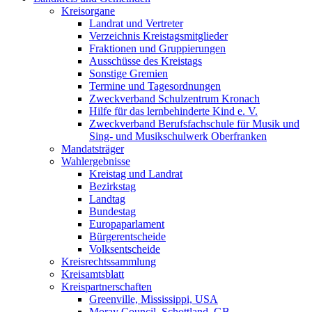
Kreisorgane
Landrat und Vertreter
Verzeichnis Kreistagsmitglieder
Fraktionen und Gruppierungen
Ausschüsse des Kreistags
Sonstige Gremien
Termine und Tagesordnungen
Zweckverband Schulzentrum Kronach
Hilfe für das lernbehinderte Kind e. V.
Zweckverband Berufsfachschule für Musik und
Sing- und Musikschulwerk Oberfranken
Mandatsträger
Wahlergebnisse
Kreistag und Landrat
Bezirkstag
Landtag
Bundestag
Europaparlament
Bürgerentscheide
Volksentscheide
Kreisrechtssammlung
Kreisamtsblatt
Kreispartnerschaften
Greenville, Mississippi, USA
Moray Council, Schottland, GB