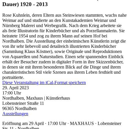
Dauer) 1920 - 2013
Rose Kuhnlein, deren Eltern aus Steinwiesen stammten, wuchs nahe
Weimar auf und studierte an den Kunstakademien Weimar und
Nürnberg Malerei und Werbegrafik. Nach dem Krieg arbeitete sie
als freie Illustratorin für Kinderbücher und als Porzellanmalerin. Sie
heiratete 1954 und zog zu ihrem Mann auf seinen Hof bei
Nordhalben. Die Ausstellung der einheimischen Künstlerin zeigt die
von ihr sehr liebevoll und detailreich illustrierten Kinderbücher
(Sammlung Klaus Köstner), sowie Originale und Reproduktionen
von Aquarellen und Naturstudien. Einen sehr spannenden Einblick
erhält der Besucher zudem in digitaler Form in ihre Skizzenbücher,
in denen sie mit ihrem besonderen Blick auf die Dinge und ihrem
charakteristischen Stil viele Szenen aus ihrem Leben festhielt und
portraitierte.
Diese Veranstaltung im iCal-Format speichern
29. April 2023
17:00 Uhr
Nordhalben, Maxhaus | Künstlerhaus
Lobensteiner Straße 11
96365
Nordhalben
Ausstellungen
Eröffnung am 29 April · 17:00 Uhr · MAXHAUS · Lobensteiner
Str. 11 · Nordhalben