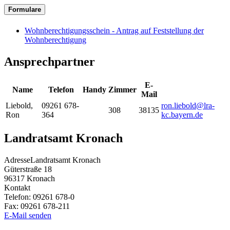
Formulare
Wohnberechtigungsschein - Antrag auf Feststellung der
Wohnberechtigung
Ansprechpartner
E-
Name
Telefon
Handy
Zimmer
Mail
Liebold
,
09261 678-
ron.liebold@lra-
308
38135
Ron
364
kc.bayern.de
Landratsamt Kronach
Adresse
Landratsamt Kronach
Güterstraße 18
96317
Kronach
Kontakt
Telefon:
09261 678-0
Fax:
09261 678-211
E-Mail senden