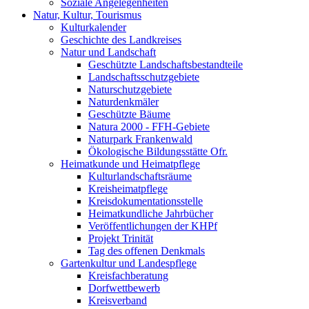
Soziale Angelegenheiten
Natur, Kultur, Tourismus
Kulturkalender
Geschichte des Landkreises
Natur und Landschaft
Geschützte Landschaftsbestandteile
Landschaftsschutzgebiete
Naturschutzgebiete
Naturdenkmäler
Geschützte Bäume
Natura 2000 - FFH-Gebiete
Naturpark Frankenwald
Ökologische Bildungsstätte Ofr.
Heimatkunde und Heimatpflege
Kulturlandschaftsräume
Kreisheimatpflege
Kreisdokumentationsstelle
Heimatkundliche Jahrbücher
Veröffentlichungen der KHPf
Projekt Trinität
Tag des offenen Denkmals
Gartenkultur und Landespflege
Kreisfachberatung
Dorfwettbewerb
Kreisverband