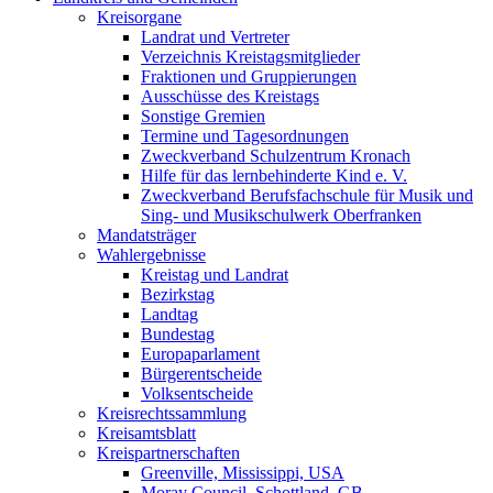
Kreisorgane
Landrat und Vertreter
Verzeichnis Kreistagsmitglieder
Fraktionen und Gruppierungen
Ausschüsse des Kreistags
Sonstige Gremien
Termine und Tagesordnungen
Zweckverband Schulzentrum Kronach
Hilfe für das lernbehinderte Kind e. V.
Zweckverband Berufsfachschule für Musik und
Sing- und Musikschulwerk Oberfranken
Mandatsträger
Wahlergebnisse
Kreistag und Landrat
Bezirkstag
Landtag
Bundestag
Europaparlament
Bürgerentscheide
Volksentscheide
Kreisrechtssammlung
Kreisamtsblatt
Kreispartnerschaften
Greenville, Mississippi, USA
Moray Council, Schottland, GB