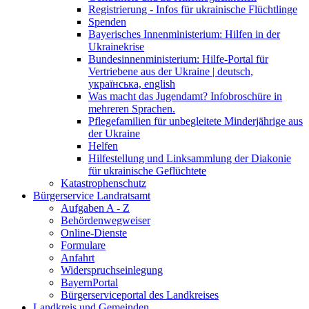
Registrierung - Infos für ukrainische Flüchtlinge
Spenden
Bayerisches Innenministerium: Hilfen in der
Ukrainekrise
Bundesinnenministerium: Hilfe-Portal für
Vertriebene aus der Ukraine | deutsch,
українська, english
Was macht das Jugendamt? Infobroschüre in
mehreren Sprachen.
Pflegefamilien für unbegleitete Minderjährige aus
der Ukraine
Helfen
Hilfestellung und Linksammlung der Diakonie
für ukrainische Geflüchtete
Katastrophenschutz
Bürgerservice Landratsamt
Aufgaben A - Z
Behördenwegweiser
Online-Dienste
Formulare
Anfahrt
Widerspruchseinlegung
BayernPortal
Bürgerserviceportal des Landkreises
Landkreis und Gemeinden