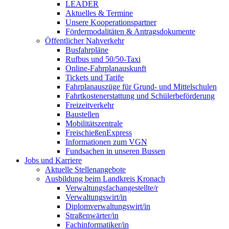
LEADER
Aktuelles & Termine
Unsere Kooperationspartner
Fördermodalitäten & Antragsdokumente
Öffentlicher Nahverkehr
Busfahrpläne
Rufbus und 50/50-Taxi
Online-Fahrplanauskunft
Tickets und Tarife
Fahrplanauszüge für Grund- und Mittelschulen
Fahrtkostenerstattung und Schülerbeförderung
Freizeitverkehr
Baustellen
Mobilitätszentrale
FreischießenExpress
Informationen zum VGN
Fundsachen in unseren Bussen
Jobs und Karriere
Aktuelle Stellenangebote
Ausbildung beim Landkreis Kronach
Verwaltungsfachangestellte/r
Verwaltungswirt/in
Diplomverwaltungswirt/in
Straßenwärter/in
Fachinformatiker/in