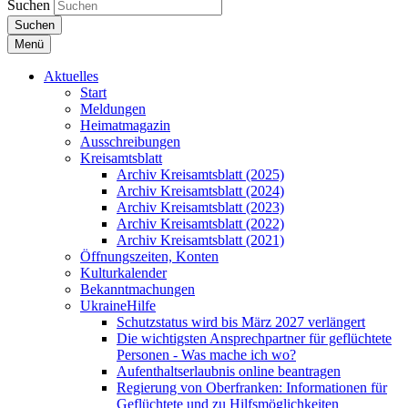
Suchen
Suchen
Menü
Aktuelles
Start
Meldungen
Heimatmagazin
Ausschreibungen
Kreisamtsblatt
Archiv Kreisamtsblatt (2025)
Archiv Kreisamtsblatt (2024)
Archiv Kreisamtsblatt (2023)
Archiv Kreisamtsblatt (2022)
Archiv Kreisamtsblatt (2021)
Öffnungszeiten, Konten
Kulturkalender
Bekanntmachungen
UkraineHilfe
Schutzstatus wird bis März 2027 verlängert
Die wichtigsten Ansprechpartner für geflüchtete
Personen - Was mache ich wo?
Aufenthaltserlaubnis online beantragen
Regierung von Oberfranken: Informationen für
Geflüchtete und zu Hilfsmöglichkeiten