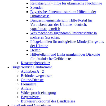
Registrierung - Infos für ukrainische Flüchtlinge
Spenden
Bayerisches Innenministerium: Hilfen in der
Ukrainekrise
Bundesinnenministerium: Hilfe-Portal für
Vertriebene aus der Ukraine | deutsch,
українська, english
Was macht das Jugendamt? Infobroschüre in
mehreren Sprachen.
Pflegefamilien für unbegleitete Minderjährige aus
der Ukraine
Helfen
Hilfestellung und Linksammlung der Diakonie
für ukrainische Geflüchtete
Katastrophenschutz
Bürgerservice Landratsamt
Aufgaben A - Z
Behördenwegweiser
Online-Dienste
Formulare
Anfahrt
Widerspruchseinlegung
BayernPortal
Bürgerserviceportal des Landkreises
Landkreis und Gemeinden