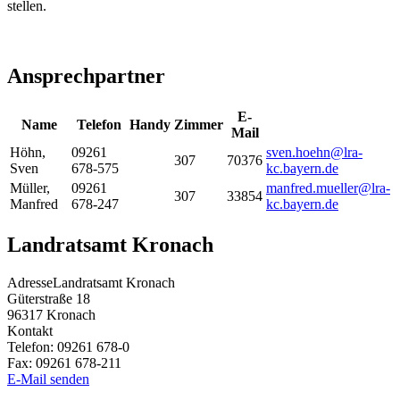
stellen.
Ansprechpartner
E-
Name
Telefon
Handy
Zimmer
Mail
Höhn
,
09261
sven.hoehn@lra-
307
70376
Sven
678-575
kc.bayern.de
Müller
,
09261
manfred.mueller@lra-
307
33854
Manfred
678-247
kc.bayern.de
Landratsamt Kronach
Adresse
Landratsamt Kronach
Güterstraße 18
96317
Kronach
Kontakt
Telefon:
09261 678-0
Fax:
09261 678-211
E-Mail senden