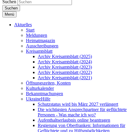
Suchen
Suchen
Menü
Aktuelles
Start
Meldungen
Heimatmagazin
Ausschreibungen
Kreisamtsblatt
Archiv Kreisamtsblatt (2025)
Archiv Kreisamtsblatt (2024)
Archiv Kreisamtsblatt (2023)
Archiv Kreisamtsblatt (2022)
Archiv Kreisamtsblatt (2021)
Öffnungszeiten, Konten
Kulturkalender
Bekanntmachungen
UkraineHilfe
Schutzstatus wird bis März 2027 verlängert
Die wichtigsten Ansprechpartner für geflüchtete
Personen - Was mache ich wo?
Aufenthaltserlaubnis online beantragen
Regierung von Oberfranken: Informationen für
Geflüchtete und zu Hilfsmöglichkeiten