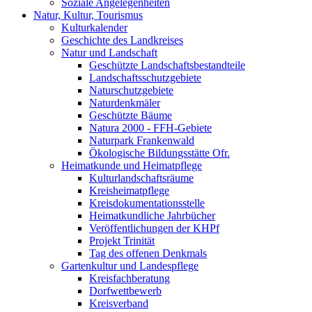
Soziale Angelegenheiten
Natur, Kultur, Tourismus
Kulturkalender
Geschichte des Landkreises
Natur und Landschaft
Geschützte Landschaftsbestandteile
Landschaftsschutzgebiete
Naturschutzgebiete
Naturdenkmäler
Geschützte Bäume
Natura 2000 - FFH-Gebiete
Naturpark Frankenwald
Ökologische Bildungsstätte Ofr.
Heimatkunde und Heimatpflege
Kulturlandschaftsräume
Kreisheimatpflege
Kreisdokumentationsstelle
Heimatkundliche Jahrbücher
Veröffentlichungen der KHPf
Projekt Trinität
Tag des offenen Denkmals
Gartenkultur und Landespflege
Kreisfachberatung
Dorfwettbewerb
Kreisverband