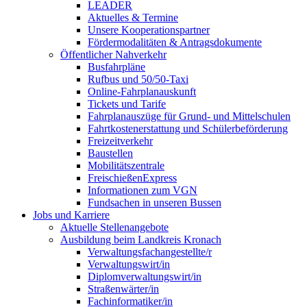
LEADER
Aktuelles & Termine
Unsere Kooperationspartner
Fördermodalitäten & Antragsdokumente
Öffentlicher Nahverkehr
Busfahrpläne
Rufbus und 50/50-Taxi
Online-Fahrplanauskunft
Tickets und Tarife
Fahrplanauszüge für Grund- und Mittelschulen
Fahrtkostenerstattung und Schülerbeförderung
Freizeitverkehr
Baustellen
Mobilitätszentrale
FreischießenExpress
Informationen zum VGN
Fundsachen in unseren Bussen
Jobs und Karriere
Aktuelle Stellenangebote
Ausbildung beim Landkreis Kronach
Verwaltungsfachangestellte/r
Verwaltungswirt/in
Diplomverwaltungswirt/in
Straßenwärter/in
Fachinformatiker/in