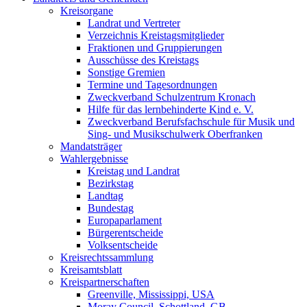
Kreisorgane
Landrat und Vertreter
Verzeichnis Kreistagsmitglieder
Fraktionen und Gruppierungen
Ausschüsse des Kreistags
Sonstige Gremien
Termine und Tagesordnungen
Zweckverband Schulzentrum Kronach
Hilfe für das lernbehinderte Kind e. V.
Zweckverband Berufsfachschule für Musik und
Sing- und Musikschulwerk Oberfranken
Mandatsträger
Wahlergebnisse
Kreistag und Landrat
Bezirkstag
Landtag
Bundestag
Europaparlament
Bürgerentscheide
Volksentscheide
Kreisrechtssammlung
Kreisamtsblatt
Kreispartnerschaften
Greenville, Mississippi, USA
Moray Council, Schottland, GB