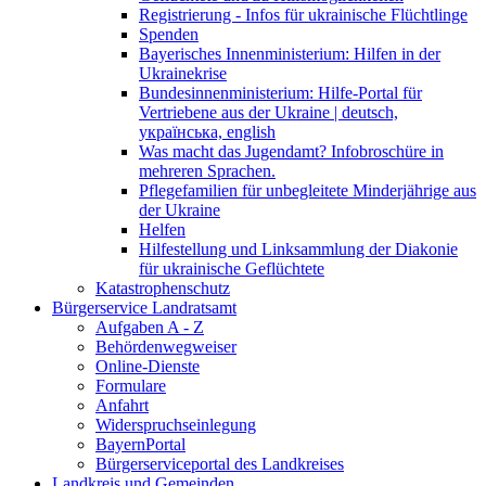
Registrierung - Infos für ukrainische Flüchtlinge
Spenden
Bayerisches Innenministerium: Hilfen in der
Ukrainekrise
Bundesinnenministerium: Hilfe-Portal für
Vertriebene aus der Ukraine | deutsch,
українська, english
Was macht das Jugendamt? Infobroschüre in
mehreren Sprachen.
Pflegefamilien für unbegleitete Minderjährige aus
der Ukraine
Helfen
Hilfestellung und Linksammlung der Diakonie
für ukrainische Geflüchtete
Katastrophenschutz
Bürgerservice Landratsamt
Aufgaben A - Z
Behördenwegweiser
Online-Dienste
Formulare
Anfahrt
Widerspruchseinlegung
BayernPortal
Bürgerserviceportal des Landkreises
Landkreis und Gemeinden