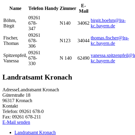
E-
Name
Telefon
Handy
Zimmer
Mail
09261
Böhm
,
birgit.boehm@lra-
678-
N140
34062
Birgit
kc.bayern.de
347
09261
Fischer
,
thomas.fischer@lra-
678-
N123
34044
Thomas
kc.bayern.de
306
09261
Spitzenpfeil
,
vanessa.spitzenpfeil@l
678-
N 140
62490
Vanessa
kc.bayern.de
330
Landratsamt Kronach
Adresse
Landratsamt Kronach
Güterstraße 18
96317
Kronach
Kontakt
Telefon:
09261 678-0
Fax:
09261 678-211
E-Mail senden
Landratsamt Kronach