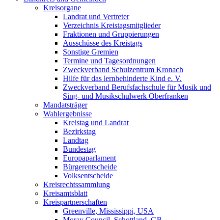
Kreisorgane
Landrat und Vertreter
Verzeichnis Kreistagsmitglieder
Fraktionen und Gruppierungen
Ausschüsse des Kreistags
Sonstige Gremien
Termine und Tagesordnungen
Zweckverband Schulzentrum Kronach
Hilfe für das lernbehinderte Kind e. V.
Zweckverband Berufsfachschule für Musik und
Sing- und Musikschulwerk Oberfranken
Mandatsträger
Wahlergebnisse
Kreistag und Landrat
Bezirkstag
Landtag
Bundestag
Europaparlament
Bürgerentscheide
Volksentscheide
Kreisrechtssammlung
Kreisamtsblatt
Kreispartnerschaften
Greenville, Mississippi, USA
Moray Council, Schottland, GB