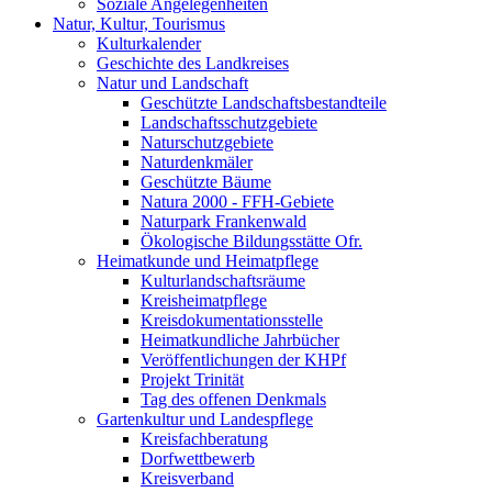
Soziale Angelegenheiten
Natur, Kultur, Tourismus
Kulturkalender
Geschichte des Landkreises
Natur und Landschaft
Geschützte Landschaftsbestandteile
Landschaftsschutzgebiete
Naturschutzgebiete
Naturdenkmäler
Geschützte Bäume
Natura 2000 - FFH-Gebiete
Naturpark Frankenwald
Ökologische Bildungsstätte Ofr.
Heimatkunde und Heimatpflege
Kulturlandschaftsräume
Kreisheimatpflege
Kreisdokumentationsstelle
Heimatkundliche Jahrbücher
Veröffentlichungen der KHPf
Projekt Trinität
Tag des offenen Denkmals
Gartenkultur und Landespflege
Kreisfachberatung
Dorfwettbewerb
Kreisverband