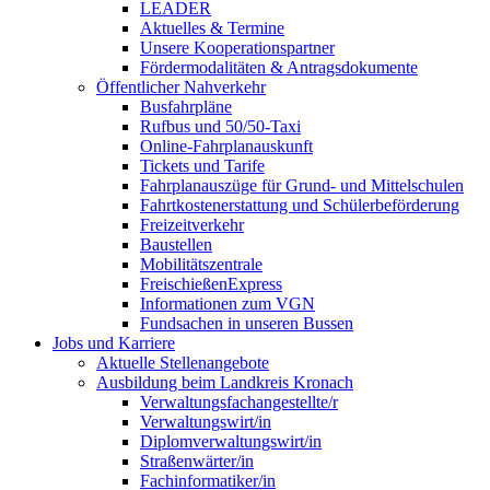
LEADER
Aktuelles & Termine
Unsere Kooperationspartner
Fördermodalitäten & Antragsdokumente
Öffentlicher Nahverkehr
Busfahrpläne
Rufbus und 50/50-Taxi
Online-Fahrplanauskunft
Tickets und Tarife
Fahrplanauszüge für Grund- und Mittelschulen
Fahrtkostenerstattung und Schülerbeförderung
Freizeitverkehr
Baustellen
Mobilitätszentrale
FreischießenExpress
Informationen zum VGN
Fundsachen in unseren Bussen
Jobs und Karriere
Aktuelle Stellenangebote
Ausbildung beim Landkreis Kronach
Verwaltungsfachangestellte/r
Verwaltungswirt/in
Diplomverwaltungswirt/in
Straßenwärter/in
Fachinformatiker/in