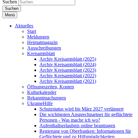
Suchen
Suchen
Menü
Aktuelles
Start
Meldungen
Heimatmagazin
Ausschreibungen
Kreisamtsblatt
Archiv Kreisamtsblatt (2025)
Archiv Kreisamtsblatt (2024)
Archiv Kreisamtsblatt (2023)
Archiv Kreisamtsblatt (2022)
Archiv Kreisamtsblatt (2021)
Öffnungszeiten, Konten
Kulturkalender
Bekanntmachungen
UkraineHilfe
Schutzstatus wird bis März 2027 verlängert
Die wichtigsten Ansprechpartner für geflüchtete
Personen - Was mache ich wo?
Aufenthaltserlaubnis online beantragen
Regierung von Oberfranken: Informationen für
Geflüchtete und zu Hilfsmöglichkeiten