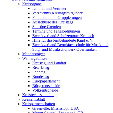
Kreisorgane
Landrat und Vertreter
Verzeichnis Kreistagsmitglieder
Fraktionen und Gruppierungen
Ausschüsse des Kreistags
Sonstige Gremien
Termine und Tagesordnungen
Zweckverband Schulzentrum Kronach
Hilfe für das lernbehinderte Kind e. V.
Zweckverband Berufsfachschule für Musik und
Sing- und Musikschulwerk Oberfranken
Mandatsträger
Wahlergebnisse
Kreistag und Landrat
Bezirkstag
Landtag
Bundestag
Europaparlament
Bürgerentscheide
Volksentscheide
Kreisrechtssammlung
Kreisamtsblatt
Kreispartnerschaften
Greenville, Mississippi, USA
Moray Council, Schottland, GB