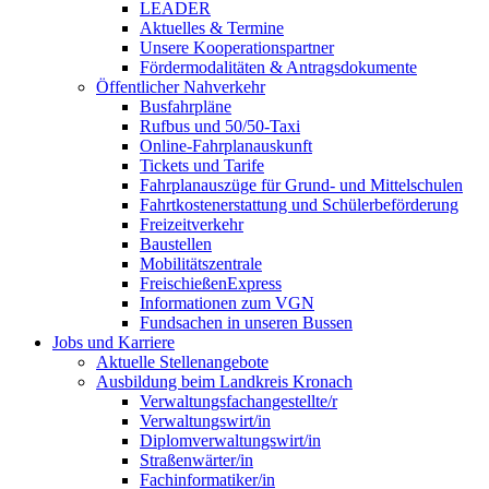
LEADER
Aktuelles & Termine
Unsere Kooperationspartner
Fördermodalitäten & Antragsdokumente
Öffentlicher Nahverkehr
Busfahrpläne
Rufbus und 50/50-Taxi
Online-Fahrplanauskunft
Tickets und Tarife
Fahrplanauszüge für Grund- und Mittelschulen
Fahrtkostenerstattung und Schülerbeförderung
Freizeitverkehr
Baustellen
Mobilitätszentrale
FreischießenExpress
Informationen zum VGN
Fundsachen in unseren Bussen
Jobs und Karriere
Aktuelle Stellenangebote
Ausbildung beim Landkreis Kronach
Verwaltungsfachangestellte/r
Verwaltungswirt/in
Diplomverwaltungswirt/in
Straßenwärter/in
Fachinformatiker/in