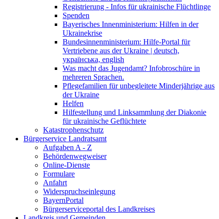
Registrierung - Infos für ukrainische Flüchtlinge
Spenden
Bayerisches Innenministerium: Hilfen in der
Ukrainekrise
Bundesinnenministerium: Hilfe-Portal für
Vertriebene aus der Ukraine | deutsch,
українська, english
Was macht das Jugendamt? Infobroschüre in
mehreren Sprachen.
Pflegefamilien für unbegleitete Minderjährige aus
der Ukraine
Helfen
Hilfestellung und Linksammlung der Diakonie
für ukrainische Geflüchtete
Katastrophenschutz
Bürgerservice Landratsamt
Aufgaben A - Z
Behördenwegweiser
Online-Dienste
Formulare
Anfahrt
Widerspruchseinlegung
BayernPortal
Bürgerserviceportal des Landkreises
Landkreis und Gemeinden