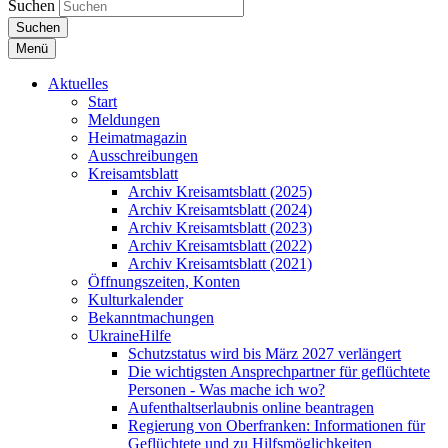
Suchen
Suchen
Menü
Aktuelles
Start
Meldungen
Heimatmagazin
Ausschreibungen
Kreisamtsblatt
Archiv Kreisamtsblatt (2025)
Archiv Kreisamtsblatt (2024)
Archiv Kreisamtsblatt (2023)
Archiv Kreisamtsblatt (2022)
Archiv Kreisamtsblatt (2021)
Öffnungszeiten, Konten
Kulturkalender
Bekanntmachungen
UkraineHilfe
Schutzstatus wird bis März 2027 verlängert
Die wichtigsten Ansprechpartner für geflüchtete
Personen - Was mache ich wo?
Aufenthaltserlaubnis online beantragen
Regierung von Oberfranken: Informationen für
Geflüchtete und zu Hilfsmöglichkeiten