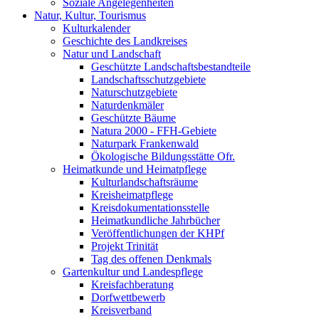
Soziale Angelegenheiten
Natur, Kultur, Tourismus
Kulturkalender
Geschichte des Landkreises
Natur und Landschaft
Geschützte Landschaftsbestandteile
Landschaftsschutzgebiete
Naturschutzgebiete
Naturdenkmäler
Geschützte Bäume
Natura 2000 - FFH-Gebiete
Naturpark Frankenwald
Ökologische Bildungsstätte Ofr.
Heimatkunde und Heimatpflege
Kulturlandschaftsräume
Kreisheimatpflege
Kreisdokumentationsstelle
Heimatkundliche Jahrbücher
Veröffentlichungen der KHPf
Projekt Trinität
Tag des offenen Denkmals
Gartenkultur und Landespflege
Kreisfachberatung
Dorfwettbewerb
Kreisverband