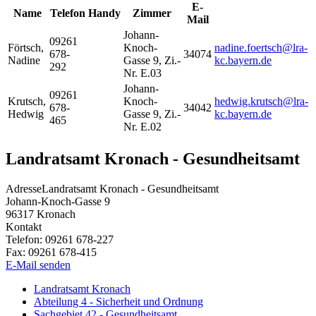
E-
Name
Telefon
Handy
Zimmer
Mail
Johann-
09261
Förtsch
,
Knoch-
nadine.foertsch@lra-
678-
34074
Nadine
Gasse 9, Zi.-
kc.bayern.de
292
Nr. E.03
Johann-
09261
Krutsch
,
Knoch-
hedwig.krutsch@lra-
678-
34042
Hedwig
Gasse 9, Zi.-
kc.bayern.de
465
Nr. E.02
Landratsamt Kronach - Gesundheitsamt
Adresse
Landratsamt Kronach - Gesundheitsamt
Johann-Knoch-Gasse 9
96317
Kronach
Kontakt
Telefon:
09261 678-227
Fax:
09261 678-415
E-Mail senden
Landratsamt Kronach
Abteilung 4 - Sicherheit und Ordnung
Sachgebiet 42 - Gesundheitsamt