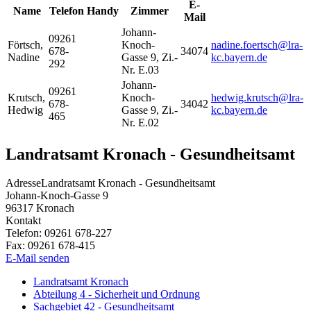
E-
Name
Telefon
Handy
Zimmer
Mail
Johann-
09261
Förtsch
,
Knoch-
nadine.foertsch@lra-
678-
34074
Nadine
Gasse 9, Zi.-
kc.bayern.de
292
Nr. E.03
Johann-
09261
Krutsch
,
Knoch-
hedwig.krutsch@lra-
678-
34042
Hedwig
Gasse 9, Zi.-
kc.bayern.de
465
Nr. E.02
Landratsamt Kronach - Gesundheitsamt
Adresse
Landratsamt Kronach - Gesundheitsamt
Johann-Knoch-Gasse 9
96317
Kronach
Kontakt
Telefon:
09261 678-227
Fax:
09261 678-415
E-Mail senden
Landratsamt Kronach
Abteilung 4 - Sicherheit und Ordnung
Sachgebiet 42 - Gesundheitsamt