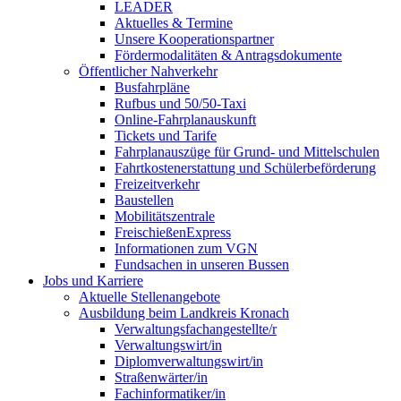
LEADER
Aktuelles & Termine
Unsere Kooperationspartner
Fördermodalitäten & Antragsdokumente
Öffentlicher Nahverkehr
Busfahrpläne
Rufbus und 50/50-Taxi
Online-Fahrplanauskunft
Tickets und Tarife
Fahrplanauszüge für Grund- und Mittelschulen
Fahrtkostenerstattung und Schülerbeförderung
Freizeitverkehr
Baustellen
Mobilitätszentrale
FreischießenExpress
Informationen zum VGN
Fundsachen in unseren Bussen
Jobs und Karriere
Aktuelle Stellenangebote
Ausbildung beim Landkreis Kronach
Verwaltungsfachangestellte/r
Verwaltungswirt/in
Diplomverwaltungswirt/in
Straßenwärter/in
Fachinformatiker/in