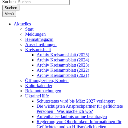
Suchen
Suchen
Menü
Aktuelles
Start
Meldungen
Heimatmagazin
Ausschreibungen
Kreisamtsblatt
Archiv Kreisamtsblatt (2025)
Archiv Kreisamtsblatt (2024)
Archiv Kreisamtsblatt (2023)
Archiv Kreisamtsblatt (2022)
Archiv Kreisamtsblatt (2021)
Öffnungszeiten, Konten
Kulturkalender
Bekanntmachungen
UkraineHilfe
Schutzstatus wird bis März 2027 verlängert
Die wichtigsten Ansprechpartner für geflüchtete
Personen - Was mache ich wo?
Aufenthaltserlaubnis online beantragen
Regierung von Oberfranken: Informationen für
Geflüchtete und zu Hilfsmöglichkeiten