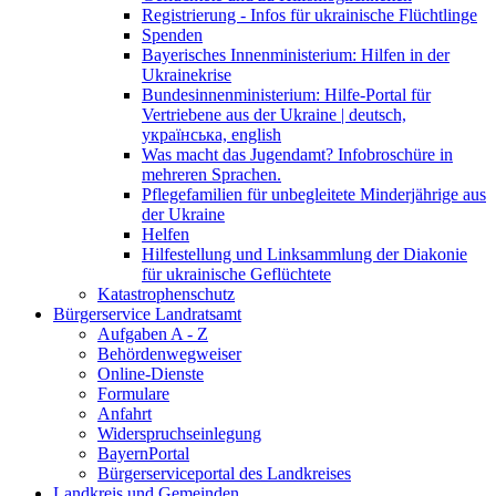
Registrierung - Infos für ukrainische Flüchtlinge
Spenden
Bayerisches Innenministerium: Hilfen in der
Ukrainekrise
Bundesinnenministerium: Hilfe-Portal für
Vertriebene aus der Ukraine | deutsch,
українська, english
Was macht das Jugendamt? Infobroschüre in
mehreren Sprachen.
Pflegefamilien für unbegleitete Minderjährige aus
der Ukraine
Helfen
Hilfestellung und Linksammlung der Diakonie
für ukrainische Geflüchtete
Katastrophenschutz
Bürgerservice Landratsamt
Aufgaben A - Z
Behördenwegweiser
Online-Dienste
Formulare
Anfahrt
Widerspruchseinlegung
BayernPortal
Bürgerserviceportal des Landkreises
Landkreis und Gemeinden