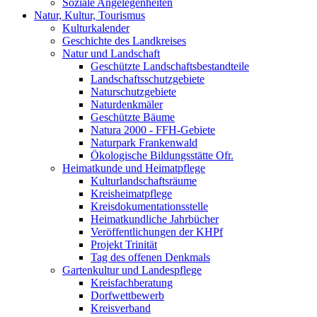
Soziale Angelegenheiten
Natur, Kultur, Tourismus
Kulturkalender
Geschichte des Landkreises
Natur und Landschaft
Geschützte Landschaftsbestandteile
Landschaftsschutzgebiete
Naturschutzgebiete
Naturdenkmäler
Geschützte Bäume
Natura 2000 - FFH-Gebiete
Naturpark Frankenwald
Ökologische Bildungsstätte Ofr.
Heimatkunde und Heimatpflege
Kulturlandschaftsräume
Kreisheimatpflege
Kreisdokumentationsstelle
Heimatkundliche Jahrbücher
Veröffentlichungen der KHPf
Projekt Trinität
Tag des offenen Denkmals
Gartenkultur und Landespflege
Kreisfachberatung
Dorfwettbewerb
Kreisverband