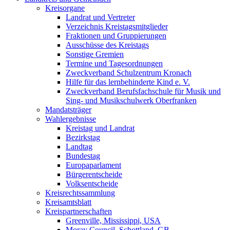
Kreisorgane
Landrat und Vertreter
Verzeichnis Kreistagsmitglieder
Fraktionen und Gruppierungen
Ausschüsse des Kreistags
Sonstige Gremien
Termine und Tagesordnungen
Zweckverband Schulzentrum Kronach
Hilfe für das lernbehinderte Kind e. V.
Zweckverband Berufsfachschule für Musik und
Sing- und Musikschulwerk Oberfranken
Mandatsträger
Wahlergebnisse
Kreistag und Landrat
Bezirkstag
Landtag
Bundestag
Europaparlament
Bürgerentscheide
Volksentscheide
Kreisrechtssammlung
Kreisamtsblatt
Kreispartnerschaften
Greenville, Mississippi, USA
Moray Council, Schottland, GB