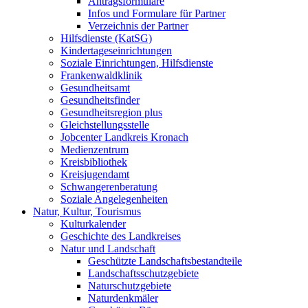
Antragsformulare
Infos und Formulare für Partner
Verzeichnis der Partner
Hilfsdienste (KatSG)
Kindertageseinrichtungen
Soziale Einrichtungen, Hilfsdienste
Frankenwaldklinik
Gesundheitsamt
Gesundheitsfinder
Gesundheitsregion plus
Gleichstellungsstelle
Jobcenter Landkreis Kronach
Medienzentrum
Kreisbibliothek
Kreisjugendamt
Schwangerenberatung
Soziale Angelegenheiten
Natur, Kultur, Tourismus
Kulturkalender
Geschichte des Landkreises
Natur und Landschaft
Geschützte Landschaftsbestandteile
Landschaftsschutzgebiete
Naturschutzgebiete
Naturdenkmäler