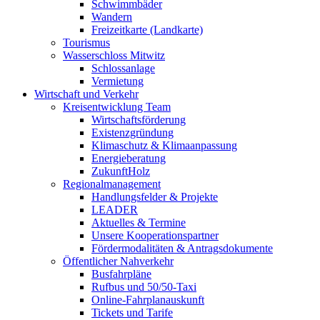
Schwimmbäder
Wandern
Freizeitkarte (Landkarte)
Tourismus
Wasserschloss Mitwitz
Schlossanlage
Vermietung
Wirtschaft und Verkehr
Kreisentwicklung Team
Wirtschaftsförderung
Existenzgründung
Klimaschutz & Klimaanpassung
Energieberatung
ZukunftHolz
Regionalmanagement
Handlungsfelder & Projekte
LEADER
Aktuelles & Termine
Unsere Kooperationspartner
Fördermodalitäten & Antragsdokumente
Öffentlicher Nahverkehr
Busfahrpläne
Rufbus und 50/50-Taxi
Online-Fahrplanauskunft
Tickets und Tarife