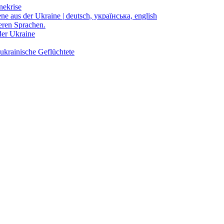
nekrise
ene aus der Ukraine | deutsch, українська, english
eren Sprachen.
der Ukraine
ukrainische Geflüchtete