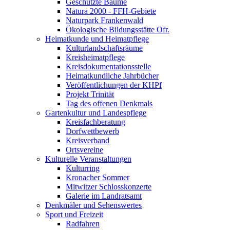
Geschützte Bäume
Natura 2000 - FFH-Gebiete
Naturpark Frankenwald
Ökologische Bildungsstätte Ofr.
Heimatkunde und Heimatpflege
Kulturlandschaftsräume
Kreisheimatpflege
Kreisdokumentationsstelle
Heimatkundliche Jahrbücher
Veröffentlichungen der KHPf
Projekt Trinität
Tag des offenen Denkmals
Gartenkultur und Landespflege
Kreisfachberatung
Dorfwettbewerb
Kreisverband
Ortsvereine
Kulturelle Veranstaltungen
Kulturring
Kronacher Sommer
Mitwitzer Schlosskonzerte
Galerie im Landratsamt
Denkmäler und Sehenswertes
Sport und Freizeit
Radfahren