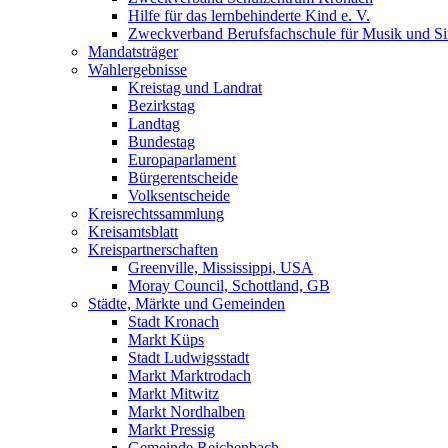
Hilfe für das lernbehinderte Kind e. V.
Zweckverband Berufsfachschule für Musik und S
Mandatsträger
Wahlergebnisse
Kreistag und Landrat
Bezirkstag
Landtag
Bundestag
Europaparlament
Bürgerentscheide
Volksentscheide
Kreisrechtssammlung
Kreisamtsblatt
Kreispartnerschaften
Greenville, Mississippi, USA
Moray Council, Schottland, GB
Städte, Märkte und Gemeinden
Stadt Kronach
Markt Küps
Stadt Ludwigsstadt
Markt Marktrodach
Markt Mitwitz
Markt Nordhalben
Markt Pressig
Gemeinde Reichenbach