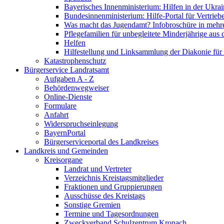
Bayerisches Innenministerium: Hilfen in der Ukrai
Bundesinnenministerium: Hilfe-Portal für Vertrieb
Was macht das Jugendamt? Infobroschüre in mehr
Pflegefamilien für unbegleitete Minderjährige aus 
Helfen
Hilfestellung und Linksammlung der Diakonie für 
Katastrophenschutz
Bürgerservice Landratsamt
Aufgaben A - Z
Behördenwegweiser
Online-Dienste
Formulare
Anfahrt
Widerspruchseinlegung
BayernPortal
Bürgerserviceportal des Landkreises
Landkreis und Gemeinden
Kreisorgane
Landrat und Vertreter
Verzeichnis Kreistagsmitglieder
Fraktionen und Gruppierungen
Ausschüsse des Kreistags
Sonstige Gremien
Termine und Tagesordnungen
Zweckverband Schulzentrum Kronach