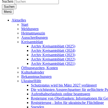
Suchen
Suchen
Menü
Aktuelles
Start
Meldungen
Heimatmagazin
Ausschreibungen
Kreisamtsblatt
Archiv Kreisamtsblatt (2025)
Archiv Kreisamtsblatt (2024)
Archiv Kreisamtsblatt (2023)
Archiv Kreisamtsblatt (2022)
Archiv Kreisamtsblatt (2021)
Öffnungszeiten, Konten
Kulturkalender
Bekanntmachungen
UkraineHilfe
Schutzstatus wird bis März 2027 verlängert
Die wichtigsten Ansprechpartner für geflüchtete 
Aufenthaltserlaubnis online beantragen
Regierung von Oberfranken: Informationen für Gef
Registrierung - Infos für ukrainische Flüchtlinge
Spenden