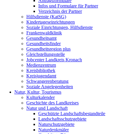
Antragsformulare
Infos und Formulare für Partner
Verzeichnis der Partner
Hilfsdienste (KatSG)
Kindertageseinrichtungen
Soziale Einrichtungen, Hilfsdienste
Frankenwaldklinik
Gesundheitsamt
Gesundheitsfinder
Gesundheitsregion plus
Gleichstellungsstelle
Jobcenter Landkreis Kronach
Medienzentrum
Kreisbibliothek
Kreisjugendamt
Schwangerenberatung
Soziale Angelegenheiten
Natur, Kultur, Tourismus
Kulturkalender
Geschichte des Landkreises
Natur und Landschaft
Geschützte Landschaftsbestandteile
Landschaftsschutzgebiete
Naturschutzgebiete
Naturdenkmäler