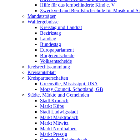
Hilfe für das lernbehinderte Kind e. V.
Zweckverband Berufsfachschule für Musik und S
Mandatsträger
Wahlergebnisse
Kreistag und Landrat
Bezirkstag
Landtag
Bundestag
Europaparlament
Bürgerentscheide
Volksentscheide
Kreisrechtssammlung
Kreisamtsblatt
Kreispartnerschaften
Greenville, Mississippi, USA
Moray Council, Schottland, GB
Städte, Märkte und Gemeinden
Stadt Kronach
Markt Küps
Stadt Ludwigsstadt
Markt Marktrodach
Markt Mitwitz
Markt Nordhalben
Markt Pressig
Gemeinde Reichenbach