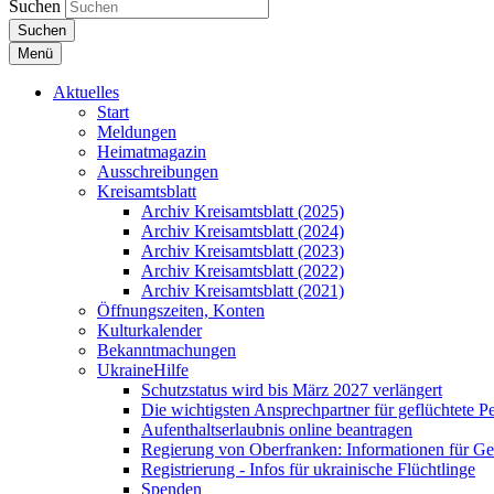
Suchen
Suchen
Menü
Aktuelles
Start
Meldungen
Heimatmagazin
Ausschreibungen
Kreisamtsblatt
Archiv Kreisamtsblatt (2025)
Archiv Kreisamtsblatt (2024)
Archiv Kreisamtsblatt (2023)
Archiv Kreisamtsblatt (2022)
Archiv Kreisamtsblatt (2021)
Öffnungszeiten, Konten
Kulturkalender
Bekanntmachungen
UkraineHilfe
Schutzstatus wird bis März 2027 verlängert
Die wichtigsten Ansprechpartner für geflüchtete 
Aufenthaltserlaubnis online beantragen
Regierung von Oberfranken: Informationen für Gef
Registrierung - Infos für ukrainische Flüchtlinge
Spenden