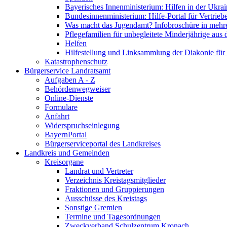
Bayerisches Innenministerium: Hilfen in der Ukrai
Bundesinnenministerium: Hilfe-Portal für Vertrieb
Was macht das Jugendamt? Infobroschüre in mehr
Pflegefamilien für unbegleitete Minderjährige aus 
Helfen
Hilfestellung und Linksammlung der Diakonie für 
Katastrophenschutz
Bürgerservice Landratsamt
Aufgaben A - Z
Behördenwegweiser
Online-Dienste
Formulare
Anfahrt
Widerspruchseinlegung
BayernPortal
Bürgerserviceportal des Landkreises
Landkreis und Gemeinden
Kreisorgane
Landrat und Vertreter
Verzeichnis Kreistagsmitglieder
Fraktionen und Gruppierungen
Ausschüsse des Kreistags
Sonstige Gremien
Termine und Tagesordnungen
Zweckverband Schulzentrum Kronach