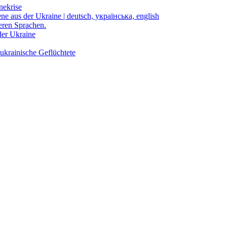
nekrise
ene aus der Ukraine | deutsch, українська, english
eren Sprachen.
der Ukraine
ukrainische Geflüchtete