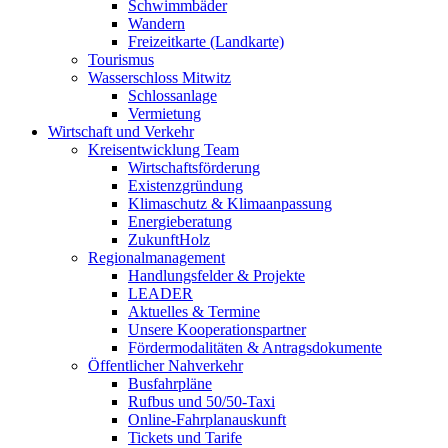
Schwimmbäder
Wandern
Freizeitkarte (Landkarte)
Tourismus
Wasserschloss Mitwitz
Schlossanlage
Vermietung
Wirtschaft und Verkehr
Kreisentwicklung Team
Wirtschaftsförderung
Existenzgründung
Klimaschutz & Klimaanpassung
Energieberatung
ZukunftHolz
Regionalmanagement
Handlungsfelder & Projekte
LEADER
Aktuelles & Termine
Unsere Kooperationspartner
Fördermodalitäten & Antragsdokumente
Öffentlicher Nahverkehr
Busfahrpläne
Rufbus und 50/50-Taxi
Online-Fahrplanauskunft
Tickets und Tarife