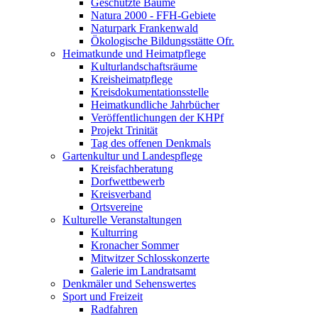
Geschützte Bäume
Natura 2000 - FFH-Gebiete
Naturpark Frankenwald
Ökologische Bildungsstätte Ofr.
Heimatkunde und Heimatpflege
Kulturlandschaftsräume
Kreisheimatpflege
Kreisdokumentationsstelle
Heimatkundliche Jahrbücher
Veröffentlichungen der KHPf
Projekt Trinität
Tag des offenen Denkmals
Gartenkultur und Landespflege
Kreisfachberatung
Dorfwettbewerb
Kreisverband
Ortsvereine
Kulturelle Veranstaltungen
Kulturring
Kronacher Sommer
Mitwitzer Schlosskonzerte
Galerie im Landratsamt
Denkmäler und Sehenswertes
Sport und Freizeit
Radfahren