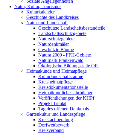
Soziale Angelegenheiten
Natur, Kultur, Tourismus
Kulturkalender
Geschichte des Landkreises
Natur und Landschaft
Geschützte Landschaftsbestandteile
Landschaftsschutzgebiete
Naturschutzgebiete
Naturdenkmäler
Geschützte Bäume
Natura 2000 - FFH-Gebiete
Naturpark Frankenwald
Ökologische Bildungsstätte Ofr.
Heimatkunde und Heimatpflege
Kulturlandschaftsräume
Kreisheimatpflege
Kreisdokumentationsstelle
Heimatkundliche Jahrbücher
Veröffentlichungen der KHPf
Projekt Trinität
Tag des offenen Denkmals
Gartenkultur und Landespflege
Kreisfachberatung
Dorfwettbewerb
Kreisverband