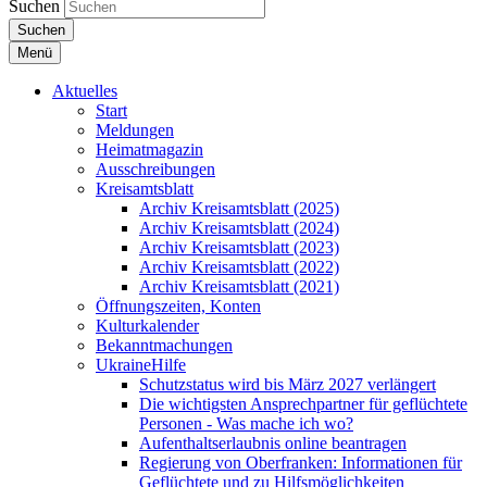
Suchen
Suchen
Menü
Aktuelles
Start
Meldungen
Heimatmagazin
Ausschreibungen
Kreisamtsblatt
Archiv Kreisamtsblatt (2025)
Archiv Kreisamtsblatt (2024)
Archiv Kreisamtsblatt (2023)
Archiv Kreisamtsblatt (2022)
Archiv Kreisamtsblatt (2021)
Öffnungszeiten, Konten
Kulturkalender
Bekanntmachungen
UkraineHilfe
Schutzstatus wird bis März 2027 verlängert
Die wichtigsten Ansprechpartner für geflüchtete
Personen - Was mache ich wo?
Aufenthaltserlaubnis online beantragen
Regierung von Oberfranken: Informationen für
Geflüchtete und zu Hilfsmöglichkeiten