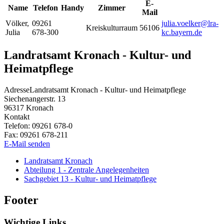
E-
Name
Telefon
Handy
Zimmer
Mail
Völker
,
09261
julia.voelker@lra-
Kreiskulturraum
56106
Julia
678-300
kc.bayern.de
Landratsamt Kronach - Kultur- und
Heimatpflege
Adresse
Landratsamt Kronach - Kultur- und Heimatpflege
Siechenangerstr. 13
96317
Kronach
Kontakt
Telefon:
09261 678-0
Fax:
09261 678-211
E-Mail senden
Landratsamt Kronach
Abteilung 1 - Zentrale Angelegenheiten
Sachgebiet 13 - Kultur- und Heimatpflege
Footer
Wichtige Links