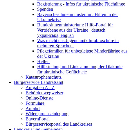
Registrierung - Infos für ukrainische Flüchtlinge
Spenden
Bayerisches Innenministerium: Hilfen in der
Ukrainekrise
Bundesinnenministerium: Hilfe-Portal für
Vertriebene aus der Ukraine | deutsch,
українська, english
Was macht das Jugendamt? Infobroschüre in
mehreren Sprachen.
Pflegefamilien für unbegleitete Minderjährige aus
der Ukraine
Helfen
Hilfestellung und Linksammlung der Diakonie
für ukrainische Geflüchtete
Katastrophenschutz
Bürgerservice Landratsamt
Aufgaben A - Z
Behördenwegweiser
Online-Dienste
Formulare
Anfahrt
Widerspruchseinlegung
BayernPortal
Bürgerserviceportal des Landkreises
Landkreis und Gemeinden