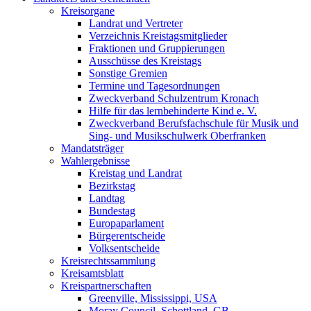
Kreisorgane
Landrat und Vertreter
Verzeichnis Kreistagsmitglieder
Fraktionen und Gruppierungen
Ausschüsse des Kreistags
Sonstige Gremien
Termine und Tagesordnungen
Zweckverband Schulzentrum Kronach
Hilfe für das lernbehinderte Kind e. V.
Zweckverband Berufsfachschule für Musik und
Sing- und Musikschulwerk Oberfranken
Mandatsträger
Wahlergebnisse
Kreistag und Landrat
Bezirkstag
Landtag
Bundestag
Europaparlament
Bürgerentscheide
Volksentscheide
Kreisrechtssammlung
Kreisamtsblatt
Kreispartnerschaften
Greenville, Mississippi, USA
Moray Council, Schottland, GB