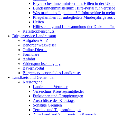
Bayerisches Innenministerium: Hilfen in der Ukrai
Bundesinnenministerium: Hilfe-Portal für Vertrieb
Was macht das Jugendamt? Infobroschüre in mehr
Pflegefamilien für unbegleitete Minderjährige aus 
Helfen
Hilfestellung und Linksammlung der Diakonie für 
Katastrophenschutz
Bürgerservice Landratsamt
Aufgaben A - Z
Behördenwegweiser
Online-Dienste
Formulare
Anfahrt
Widerspruchseinlegung
BayernPortal
Bürgerserviceportal des Landkreises
Landkreis und Gemeinden
Kreisorgane
Landrat und Vertreter
Verzeichnis Kreistagsmitglieder
Fraktionen und Gruppierungen
Ausschüsse des Kreistags
Sonstige Gremien
Termine und Tagesordnungen
Zweckverband Schulzentrum Kronach