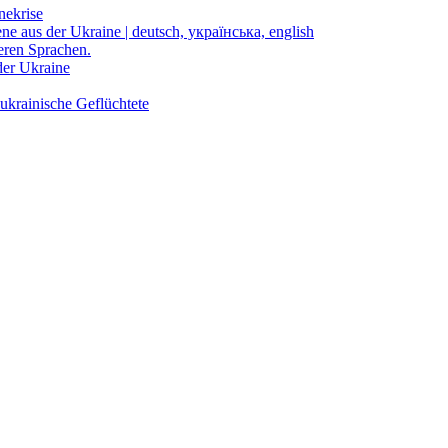
nekrise
ene aus der Ukraine | deutsch, українська, english
eren Sprachen.
der Ukraine
ukrainische Geflüchtete