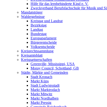
Hilfe für das lernbehinderte Kind e. V.
Zweckverband Berufsfachschule für Musik und S
Mandatsträger
Wahlergebnisse
Kreistag und Landrat
Bezirkstag
Landtag
Bundestag
Europaparlament
Bürgerentscheide
Volksentscheide
Kreisrechtssammlung
Kreisamtsblatt
Kreispartnerschaften
Greenville, Mississippi, USA
Moray Council, Schottland, GB
Städte, Märkte und Gemeinden
Stadt Kronach
Markt Küps
Stadt Ludwigsstadt
Markt Marktrodach
Markt Mitwitz
Markt Nordhalben
Markt Pressig
Gemeinde Reichenbach