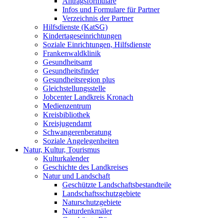
Antragsformulare
Infos und Formulare für Partner
Verzeichnis der Partner
Hilfsdienste (KatSG)
Kindertageseinrichtungen
Soziale Einrichtungen, Hilfsdienste
Frankenwaldklinik
Gesundheitsamt
Gesundheitsfinder
Gesundheitsregion plus
Gleichstellungsstelle
Jobcenter Landkreis Kronach
Medienzentrum
Kreisbibliothek
Kreisjugendamt
Schwangerenberatung
Soziale Angelegenheiten
Natur, Kultur, Tourismus
Kulturkalender
Geschichte des Landkreises
Natur und Landschaft
Geschützte Landschaftsbestandteile
Landschaftsschutzgebiete
Naturschutzgebiete
Naturdenkmäler