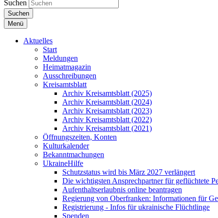
Suchen
Suchen
Menü
Aktuelles
Start
Meldungen
Heimatmagazin
Ausschreibungen
Kreisamtsblatt
Archiv Kreisamtsblatt (2025)
Archiv Kreisamtsblatt (2024)
Archiv Kreisamtsblatt (2023)
Archiv Kreisamtsblatt (2022)
Archiv Kreisamtsblatt (2021)
Öffnungszeiten, Konten
Kulturkalender
Bekanntmachungen
UkraineHilfe
Schutzstatus wird bis März 2027 verlängert
Die wichtigsten Ansprechpartner für geflüchtete 
Aufenthaltserlaubnis online beantragen
Regierung von Oberfranken: Informationen für Gef
Registrierung - Infos für ukrainische Flüchtlinge
Spenden