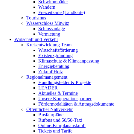
Schwimmbäder
Wandern
Freizeitkarte (Landkarte)
Tourismus
Wasserschloss Mitwitz
Schlossanlage
Vermietung
Wirtschaft und Verkehr
Kreisentwicklung Team
Wirtschaftsförderung
Existenzgründung
Klimaschutz & Klimaanpassung
Energieberatung
ZukunftHolz
Regionalmanagement
Handlungsfelder & Projekte
LEADER
Aktuelles & Termine
Unsere Kooperationspartner
Fördermodalitäten & Antragsdokumente
Öffentlicher Nahverkehr
Busfahrpläne
Rufbus und 50/50-Taxi
Online-Fahrplanauskunft
Tickets und Tarife