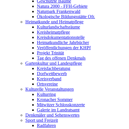
Geschützte Bäume
Natura 2000 - FFH-Gebiete
Naturpark Frankenwald
Ökologische Bildungsstätte Ofr.
Heimatkunde und Heimatpflege
Kulturlandschaftsräume
Kreisheimatpflege
Kreisdokumentationsstelle
Heimatkundliche Jahrbücher
Veröffentlichungen der KHPf
Projekt Trinität
Tag des offenen Denkmals
Gartenkultur und Landespflege
Kreisfachberatung
Dorfwettbewerb
Kreisverband
Ortsvereine
Kulturelle Veranstaltungen
Kulturring
Kronacher Sommer
Mitwitzer Schlosskonzerte
Galerie im Landratsamt
Denkmäler und Sehenswertes
Sport und Freizeit
Radfahren