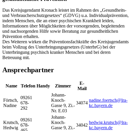
Das Kreisjugendamt Kronach leistet im Rahmen des „Gesundheits-
und Verbraucherschutzgesetzes“ (GDVG) u.a. Individualprävention,
indem Menschen, die an einer psychischen Krankheit leiden,
Informationen über Möglichkeiten der vorsorgenden, begleitenden
und nachsorgenden Hilfe sowie Beratung zur gesundheitlichen
Prävention erhalten.
Des Weiteren wirken die Präventionsfachkräfte des Kreisjugendamts
beim Vollzug des Unterbringungsgesetzes (UnterbrG) bei der
Unterbringung psychisch kranker Menschen und bei deren
Betreuung mit.
Ansprechpartner
E-
Name
Telefon
Handy
Zimmer
Mail
Johann-
09261
Förtsch
,
Knoch-
nadine.foertsch@lra-
678-
34074
Nadine
Gasse 9, Zi.-
kc.bayern.de
292
Nr. E.03
Johann-
09261
Krutsch
,
Knoch-
hedwig.krutsch@lra-
678-
34042
Hedwig
Gasse 9, Zi.-
kc.bayern.de
465