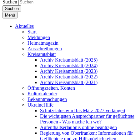
Suchen
Suchen
Menü
Aktuelles
Start
Meldungen
Heimatmagazin
Ausschreibungen
Kreisamtsblatt
Archiv Kreisamtsblatt (2025)
Archiv Kreisamtsblatt (2024)
Archiv Kreisamtsblatt (2023)
Archiv Kreisamtsblatt (2022)
Archiv Kreisamtsblatt (2021)
Öffnungszeiten, Konten
Kulturkalender
Bekanntmachungen
UkraineHilfe
Schutzstatus wird bis März 2027 verlängert
Die wichtigsten Ansprechpartner für geflüchtete
Personen - Was mache ich wo?
Aufenthaltserlaubnis online beantragen
Regierung von Oberfranken: Informationen für
Geflüchtete und zu Hilfsmöglichkeiten