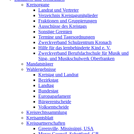
Kreisorgane
Landrat und Vertreter
Verzeichnis Kreistagsmitglieder
Fraktionen und Gruppierungen
Ausschüsse des Kreistags
Sonstige Gremien
Termine und Tagesordnungen
Zweckverband Schulzentrum Kronach
Hilfe für das lernbehinderte Kind e. V.
Zweckverband Berufsfachschule für Musik und
Sing- und Musikschulwerk Oberfranken
Mandatsträger
Wahlergebnisse
Kreistag und Landrat
Bezirkstag
Landtag
Bundestag
Europaparlament
Bürgerentscheide
Volksentscheide
Kreisrechtssammlung
Kreisamtsblatt
Kreispartnerschaften
Greenville, Mississippi, USA
Moray Council, Schottland, GB