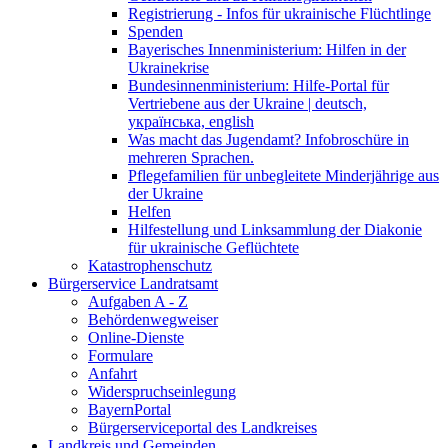
Registrierung - Infos für ukrainische Flüchtlinge
Spenden
Bayerisches Innenministerium: Hilfen in der
Ukrainekrise
Bundesinnenministerium: Hilfe-Portal für
Vertriebene aus der Ukraine | deutsch,
українська, english
Was macht das Jugendamt? Infobroschüre in
mehreren Sprachen.
Pflegefamilien für unbegleitete Minderjährige aus
der Ukraine
Helfen
Hilfestellung und Linksammlung der Diakonie
für ukrainische Geflüchtete
Katastrophenschutz
Bürgerservice Landratsamt
Aufgaben A - Z
Behördenwegweiser
Online-Dienste
Formulare
Anfahrt
Widerspruchseinlegung
BayernPortal
Bürgerserviceportal des Landkreises
Landkreis und Gemeinden