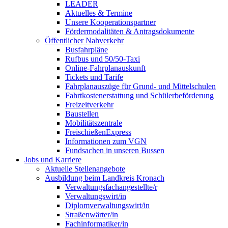
LEADER
Aktuelles & Termine
Unsere Kooperationspartner
Fördermodalitäten & Antragsdokumente
Öffentlicher Nahverkehr
Busfahrpläne
Rufbus und 50/50-Taxi
Online-Fahrplanauskunft
Tickets und Tarife
Fahrplanauszüge für Grund- und Mittelschulen
Fahrtkostenerstattung und Schülerbeförderung
Freizeitverkehr
Baustellen
Mobilitätszentrale
FreischießenExpress
Informationen zum VGN
Fundsachen in unseren Bussen
Jobs und Karriere
Aktuelle Stellenangebote
Ausbildung beim Landkreis Kronach
Verwaltungsfachangestellte/r
Verwaltungswirt/in
Diplomverwaltungswirt/in
Straßenwärter/in
Fachinformatiker/in