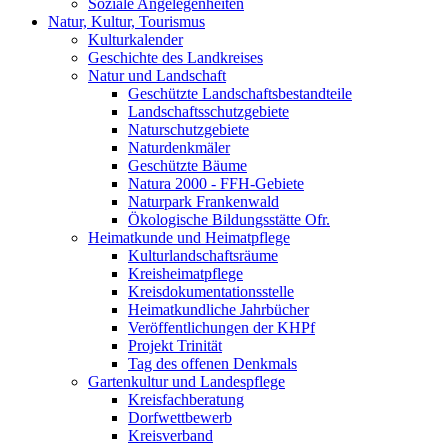
Soziale Angelegenheiten
Natur, Kultur, Tourismus
Kulturkalender
Geschichte des Landkreises
Natur und Landschaft
Geschützte Landschaftsbestandteile
Landschaftsschutzgebiete
Naturschutzgebiete
Naturdenkmäler
Geschützte Bäume
Natura 2000 - FFH-Gebiete
Naturpark Frankenwald
Ökologische Bildungsstätte Ofr.
Heimatkunde und Heimatpflege
Kulturlandschaftsräume
Kreisheimatpflege
Kreisdokumentationsstelle
Heimatkundliche Jahrbücher
Veröffentlichungen der KHPf
Projekt Trinität
Tag des offenen Denkmals
Gartenkultur und Landespflege
Kreisfachberatung
Dorfwettbewerb
Kreisverband