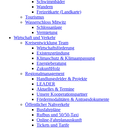
Schwimmbäder
Wandern
Freizeitkarte (Landkarte)
Tourismus
Wasserschloss Mitwitz
Schlossanlage
Vermietung
Wirtschaft und Verkehr
Kreisentwicklung Team
Wirtschaftsförderung
Existenzgründung
Klimaschutz & Klimaanpassung
Energieberatung
ZukunftHolz
Regionalmanagement
Handlungsfelder & Projekte
LEADER
Aktuelles & Termine
Unsere Kooperationspartner
Fördermodalitäten & Antragsdokumente
Öffentlicher Nahverkehr
Busfahrpläne
Rufbus und 50/50-Taxi
Online-Fahrplanauskunft
Tickets und Tarife