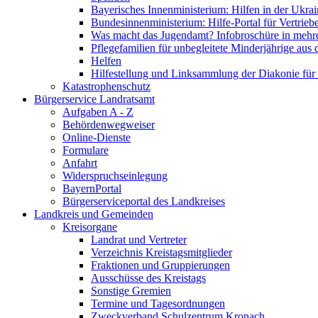
Bayerisches Innenministerium: Hilfen in der Ukrai
Bundesinnenministerium: Hilfe-Portal für Vertrieb
Was macht das Jugendamt? Infobroschüre in mehr
Pflegefamilien für unbegleitete Minderjährige aus 
Helfen
Hilfestellung und Linksammlung der Diakonie für 
Katastrophenschutz
Bürgerservice Landratsamt
Aufgaben A - Z
Behördenwegweiser
Online-Dienste
Formulare
Anfahrt
Widerspruchseinlegung
BayernPortal
Bürgerserviceportal des Landkreises
Landkreis und Gemeinden
Kreisorgane
Landrat und Vertreter
Verzeichnis Kreistagsmitglieder
Fraktionen und Gruppierungen
Ausschüsse des Kreistags
Sonstige Gremien
Termine und Tagesordnungen
Zweckverband Schulzentrum Kronach