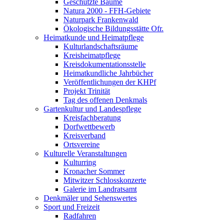
Geschützte Bäume
Natura 2000 - FFH-Gebiete
Naturpark Frankenwald
Ökologische Bildungsstätte Ofr.
Heimatkunde und Heimatpflege
Kulturlandschaftsräume
Kreisheimatpflege
Kreisdokumentationsstelle
Heimatkundliche Jahrbücher
Veröffentlichungen der KHPf
Projekt Trinität
Tag des offenen Denkmals
Gartenkultur und Landespflege
Kreisfachberatung
Dorfwettbewerb
Kreisverband
Ortsvereine
Kulturelle Veranstaltungen
Kulturring
Kronacher Sommer
Mitwitzer Schlosskonzerte
Galerie im Landratsamt
Denkmäler und Sehenswertes
Sport und Freizeit
Radfahren