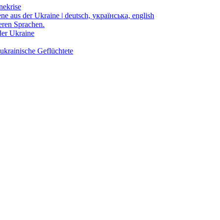
nekrise
ene aus der Ukraine | deutsch, українська, english
eren Sprachen.
der Ukraine
ukrainische Geflüchtete