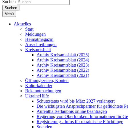
Suchen
Suchen
Menü
Aktuelles
Start
Meldungen
Heimatmagazin
Ausschreibungen
Kreisamtsblatt
Archiv Kreisamtsblatt (2025)
Archiv Kreisamtsblatt (2024)
Archiv Kreisamtsblatt (2023)
Archiv Kreisamtsblatt (2022)
Archiv Kreisamtsblatt (2021)
Öffnungszeiten, Konten
Kulturkalender
Bekanntmachungen
UkraineHilfe
Schutzstatus wird bis März 2027 verlängert
Die wichtigsten Ansprechpartner für geflüchtete 
Aufenthaltserlaubnis online beantragen
Regierung von Oberfranken: Informationen für Gef
Registrierung - Infos für ukrainische Flüchtlinge
Spenden