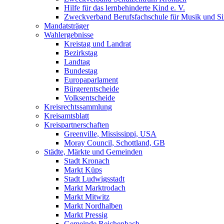
Hilfe für das lernbehinderte Kind e. V.
Zweckverband Berufsfachschule für Musik und S
Mandatsträger
Wahlergebnisse
Kreistag und Landrat
Bezirkstag
Landtag
Bundestag
Europaparlament
Bürgerentscheide
Volksentscheide
Kreisrechtssammlung
Kreisamtsblatt
Kreispartnerschaften
Greenville, Mississippi, USA
Moray Council, Schottland, GB
Städte, Märkte und Gemeinden
Stadt Kronach
Markt Küps
Stadt Ludwigsstadt
Markt Marktrodach
Markt Mitwitz
Markt Nordhalben
Markt Pressig
Gemeinde Reichenbach