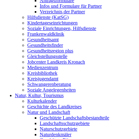
Antragsformulare
Infos und Formulare für Partner
Verzeichnis der Partner
Hilfsdienste (KatSG)
Kindertageseinrichtungen
Soziale Einrichtungen, Hilfsdienste
Frankenwaldklinik
Gesundheitsamt
Gesundheitsfinder
Gesundheitsregion plus
Gleichstellungsstelle
Jobcenter Landkreis Kronach
Medienzentrum
Kreisbibliothek
Kreisjugendamt
Schwangerenberatung
Soziale Angelegenheiten
Natur, Kultur, Tourismus
Kulturkalender
Geschichte des Landkreises
Natur und Landschaft
Geschützte Landschaftsbestandteile
Landschaftsschutzgebiete
Naturschutzgebiete
Naturdenkmäler