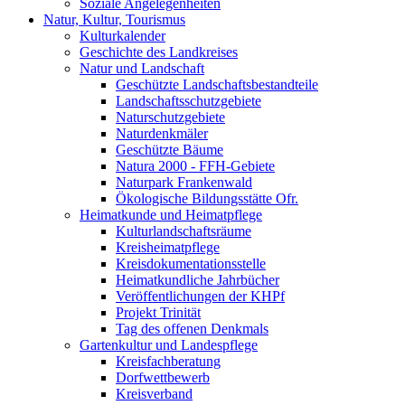
Soziale Angelegenheiten
Natur, Kultur, Tourismus
Kulturkalender
Geschichte des Landkreises
Natur und Landschaft
Geschützte Landschaftsbestandteile
Landschaftsschutzgebiete
Naturschutzgebiete
Naturdenkmäler
Geschützte Bäume
Natura 2000 - FFH-Gebiete
Naturpark Frankenwald
Ökologische Bildungsstätte Ofr.
Heimatkunde und Heimatpflege
Kulturlandschaftsräume
Kreisheimatpflege
Kreisdokumentationsstelle
Heimatkundliche Jahrbücher
Veröffentlichungen der KHPf
Projekt Trinität
Tag des offenen Denkmals
Gartenkultur und Landespflege
Kreisfachberatung
Dorfwettbewerb
Kreisverband