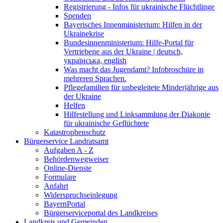
Registrierung - Infos für ukrainische Flüchtlinge
Spenden
Bayerisches Innenministerium: Hilfen in der
Ukrainekrise
Bundesinnenministerium: Hilfe-Portal für
Vertriebene aus der Ukraine | deutsch,
українська, english
Was macht das Jugendamt? Infobroschüre in
mehreren Sprachen.
Pflegefamilien für unbegleitete Minderjährige aus
der Ukraine
Helfen
Hilfestellung und Linksammlung der Diakonie
für ukrainische Geflüchtete
Katastrophenschutz
Bürgerservice Landratsamt
Aufgaben A - Z
Behördenwegweiser
Online-Dienste
Formulare
Anfahrt
Widerspruchseinlegung
BayernPortal
Bürgerserviceportal des Landkreises
Landkreis und Gemeinden