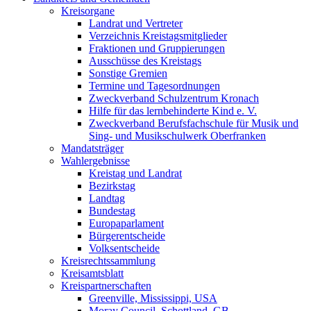
Kreisorgane
Landrat und Vertreter
Verzeichnis Kreistagsmitglieder
Fraktionen und Gruppierungen
Ausschüsse des Kreistags
Sonstige Gremien
Termine und Tagesordnungen
Zweckverband Schulzentrum Kronach
Hilfe für das lernbehinderte Kind e. V.
Zweckverband Berufsfachschule für Musik und
Sing- und Musikschulwerk Oberfranken
Mandatsträger
Wahlergebnisse
Kreistag und Landrat
Bezirkstag
Landtag
Bundestag
Europaparlament
Bürgerentscheide
Volksentscheide
Kreisrechtssammlung
Kreisamtsblatt
Kreispartnerschaften
Greenville, Mississippi, USA
Moray Council, Schottland, GB