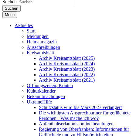
Suchen
Suchen
Menü
Aktuelles
Start
Meldungen
Heimatmagazin
Ausschreibungen
Kreisamtsblatt
Archiv Kreisamtsblatt (2025)
Archiv Kreisamtsblatt (2024)
Archiv Kreisamtsblatt (2023)
Archiv Kreisamtsblatt (2022)
Archiv Kreisamtsblatt (2021)
Öffnungszeiten, Konten
Kulturkalender
Bekanntmachungen
UkraineHilfe
Schutzstatus wird bis März 2027 verlängert
Die wichtigsten Ansprechpartner für geflüchtete
Personen - Was mache ich wo?
Aufenthaltserlaubnis online beantragen
Regierung von Oberfranken: Informationen für
Geflüchtete und zu Hilfsmöglichkeiten