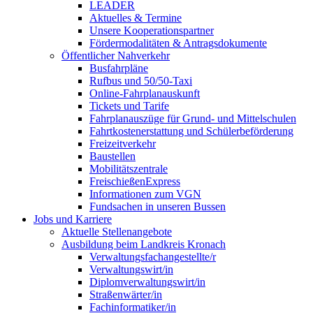
LEADER
Aktuelles & Termine
Unsere Kooperationspartner
Fördermodalitäten & Antragsdokumente
Öffentlicher Nahverkehr
Busfahrpläne
Rufbus und 50/50-Taxi
Online-Fahrplanauskunft
Tickets und Tarife
Fahrplanauszüge für Grund- und Mittelschulen
Fahrtkostenerstattung und Schülerbeförderung
Freizeitverkehr
Baustellen
Mobilitätszentrale
FreischießenExpress
Informationen zum VGN
Fundsachen in unseren Bussen
Jobs und Karriere
Aktuelle Stellenangebote
Ausbildung beim Landkreis Kronach
Verwaltungsfachangestellte/r
Verwaltungswirt/in
Diplomverwaltungswirt/in
Straßenwärter/in
Fachinformatiker/in