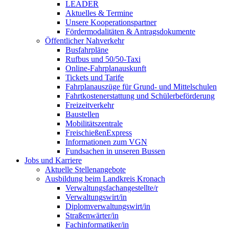
LEADER
Aktuelles & Termine
Unsere Kooperationspartner
Fördermodalitäten & Antragsdokumente
Öffentlicher Nahverkehr
Busfahrpläne
Rufbus und 50/50-Taxi
Online-Fahrplanauskunft
Tickets und Tarife
Fahrplanauszüge für Grund- und Mittelschulen
Fahrtkostenerstattung und Schülerbeförderung
Freizeitverkehr
Baustellen
Mobilitätszentrale
FreischießenExpress
Informationen zum VGN
Fundsachen in unseren Bussen
Jobs und Karriere
Aktuelle Stellenangebote
Ausbildung beim Landkreis Kronach
Verwaltungsfachangestellte/r
Verwaltungswirt/in
Diplomverwaltungswirt/in
Straßenwärter/in
Fachinformatiker/in