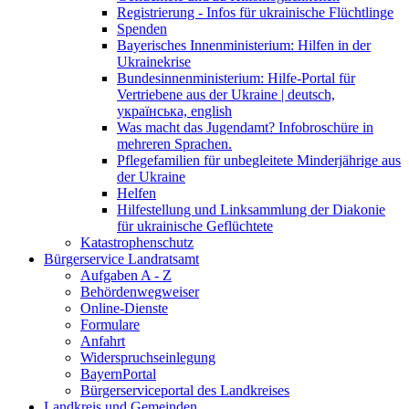
Registrierung - Infos für ukrainische Flüchtlinge
Spenden
Bayerisches Innenministerium: Hilfen in der
Ukrainekrise
Bundesinnenministerium: Hilfe-Portal für
Vertriebene aus der Ukraine | deutsch,
українська, english
Was macht das Jugendamt? Infobroschüre in
mehreren Sprachen.
Pflegefamilien für unbegleitete Minderjährige aus
der Ukraine
Helfen
Hilfestellung und Linksammlung der Diakonie
für ukrainische Geflüchtete
Katastrophenschutz
Bürgerservice Landratsamt
Aufgaben A - Z
Behördenwegweiser
Online-Dienste
Formulare
Anfahrt
Widerspruchseinlegung
BayernPortal
Bürgerserviceportal des Landkreises
Landkreis und Gemeinden