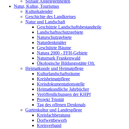
Soziale Angelegenheiten
Natur, Kultur, Tourismus
Kulturkalender
Geschichte des Landkreises
Natur und Landschaft
Geschützte Landschaftsbestandteile
Landschaftsschutzgebiete
Naturschutzgebiete
Naturdenkmäler
Geschützte Bäume
Natura 2000 - FFH-Gebiete
Naturpark Frankenwald
Ökologische Bildungsstätte Ofr.
Heimatkunde und Heimatpflege
Kulturlandschaftsräume
Kreisheimatpflege
Kreisdokumentationsstelle
Heimatkundliche Jahrbücher
Veröffentlichungen der KHPf
Projekt Trinität
Tag des offenen Denkmals
Gartenkultur und Landespflege
Kreisfachberatung
Dorfwettbewerb
Kreisverband