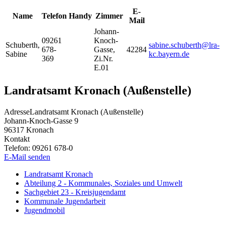
E-
Name
Telefon
Handy
Zimmer
Mail
Johann-
09261
Knoch-
Schuberth
,
sabine.schuberth@lra-
678-
Gasse,
42284
Sabine
kc.bayern.de
369
Zi.Nr.
E.01
Landratsamt Kronach (Außenstelle)
Adresse
Landratsamt Kronach (Außenstelle)
Johann-Knoch-Gasse 9
96317
Kronach
Kontakt
Telefon:
09261 678-0
E-Mail senden
Landratsamt Kronach
Abteilung 2 - Kommunales, Soziales und Umwelt
Sachgebiet 23 - Kreisjugendamt
Kommunale Jugendarbeit
Jugendmobil