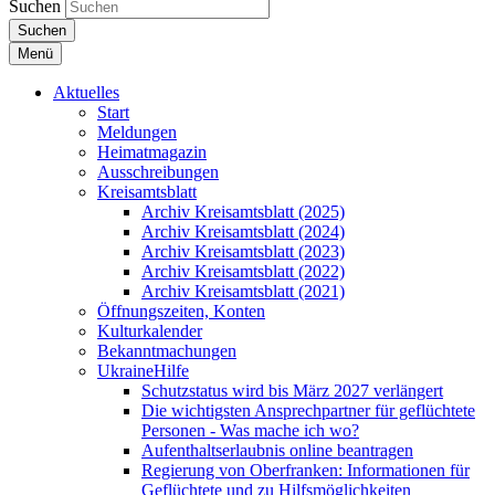
Suchen
Suchen
Menü
Aktuelles
Start
Meldungen
Heimatmagazin
Ausschreibungen
Kreisamtsblatt
Archiv Kreisamtsblatt (2025)
Archiv Kreisamtsblatt (2024)
Archiv Kreisamtsblatt (2023)
Archiv Kreisamtsblatt (2022)
Archiv Kreisamtsblatt (2021)
Öffnungszeiten, Konten
Kulturkalender
Bekanntmachungen
UkraineHilfe
Schutzstatus wird bis März 2027 verlängert
Die wichtigsten Ansprechpartner für geflüchtete
Personen - Was mache ich wo?
Aufenthaltserlaubnis online beantragen
Regierung von Oberfranken: Informationen für
Geflüchtete und zu Hilfsmöglichkeiten