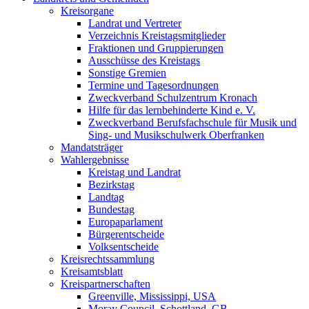
Kreisorgane
Landrat und Vertreter
Verzeichnis Kreistagsmitglieder
Fraktionen und Gruppierungen
Ausschüsse des Kreistags
Sonstige Gremien
Termine und Tagesordnungen
Zweckverband Schulzentrum Kronach
Hilfe für das lernbehinderte Kind e. V.
Zweckverband Berufsfachschule für Musik und
Sing- und Musikschulwerk Oberfranken
Mandatsträger
Wahlergebnisse
Kreistag und Landrat
Bezirkstag
Landtag
Bundestag
Europaparlament
Bürgerentscheide
Volksentscheide
Kreisrechtssammlung
Kreisamtsblatt
Kreispartnerschaften
Greenville, Mississippi, USA
Moray Council, Schottland, GB