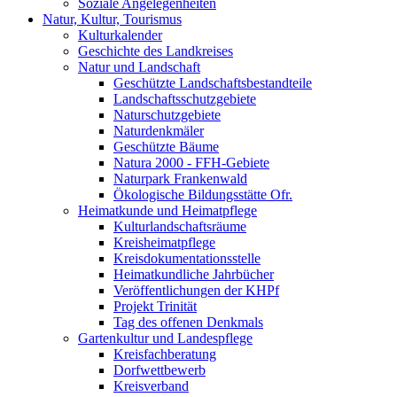
Soziale Angelegenheiten
Natur, Kultur, Tourismus
Kulturkalender
Geschichte des Landkreises
Natur und Landschaft
Geschützte Landschaftsbestandteile
Landschaftsschutzgebiete
Naturschutzgebiete
Naturdenkmäler
Geschützte Bäume
Natura 2000 - FFH-Gebiete
Naturpark Frankenwald
Ökologische Bildungsstätte Ofr.
Heimatkunde und Heimatpflege
Kulturlandschaftsräume
Kreisheimatpflege
Kreisdokumentationsstelle
Heimatkundliche Jahrbücher
Veröffentlichungen der KHPf
Projekt Trinität
Tag des offenen Denkmals
Gartenkultur und Landespflege
Kreisfachberatung
Dorfwettbewerb
Kreisverband