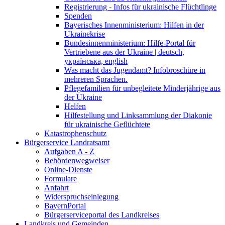
Registrierung - Infos für ukrainische Flüchtlinge
Spenden
Bayerisches Innenministerium: Hilfen in der
Ukrainekrise
Bundesinnenministerium: Hilfe-Portal für
Vertriebene aus der Ukraine | deutsch,
українська, english
Was macht das Jugendamt? Infobroschüre in
mehreren Sprachen.
Pflegefamilien für unbegleitete Minderjährige aus
der Ukraine
Helfen
Hilfestellung und Linksammlung der Diakonie
für ukrainische Geflüchtete
Katastrophenschutz
Bürgerservice Landratsamt
Aufgaben A - Z
Behördenwegweiser
Online-Dienste
Formulare
Anfahrt
Widerspruchseinlegung
BayernPortal
Bürgerserviceportal des Landkreises
Landkreis und Gemeinden