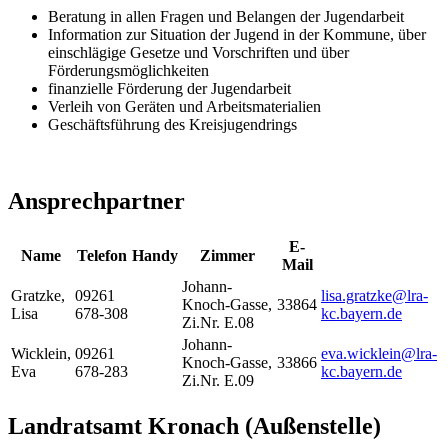
Beratung in allen Fragen und Belangen der Jugendarbeit
Information zur Situation der Jugend in der Kommune, über
einschlägige Gesetze und Vorschriften und über
Förderungsmöglichkeiten
finanzielle Förderung der Jugendarbeit
Verleih von Geräten und Arbeitsmaterialien
Geschäftsführung des Kreisjugendrings
Ansprechpartner
E-
Name
Telefon
Handy
Zimmer
Mail
Johann-
Gratzke
,
09261
lisa.gratzke@lra-
Knoch-Gasse,
33864
Lisa
678-308
kc.bayern.de
Zi.Nr. E.08
Johann-
Wicklein
,
09261
eva.wicklein@lra-
Knoch-Gasse,
33866
Eva
678-283
kc.bayern.de
Zi.Nr. E.09
Landratsamt Kronach (Außenstelle)