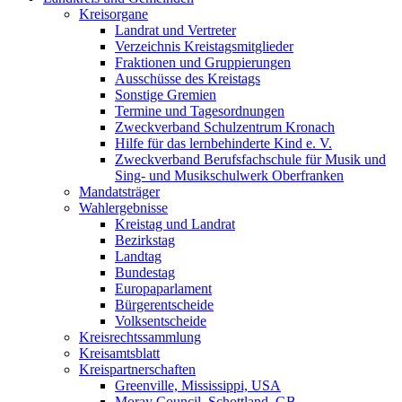
Kreisorgane
Landrat und Vertreter
Verzeichnis Kreistagsmitglieder
Fraktionen und Gruppierungen
Ausschüsse des Kreistags
Sonstige Gremien
Termine und Tagesordnungen
Zweckverband Schulzentrum Kronach
Hilfe für das lernbehinderte Kind e. V.
Zweckverband Berufsfachschule für Musik und
Sing- und Musikschulwerk Oberfranken
Mandatsträger
Wahlergebnisse
Kreistag und Landrat
Bezirkstag
Landtag
Bundestag
Europaparlament
Bürgerentscheide
Volksentscheide
Kreisrechtssammlung
Kreisamtsblatt
Kreispartnerschaften
Greenville, Mississippi, USA
Moray Council, Schottland, GB