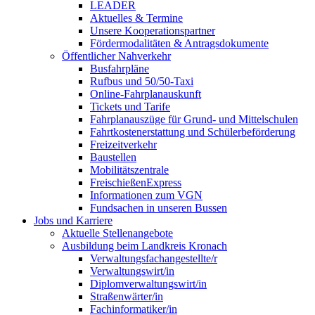
LEADER
Aktuelles & Termine
Unsere Kooperationspartner
Fördermodalitäten & Antragsdokumente
Öffentlicher Nahverkehr
Busfahrpläne
Rufbus und 50/50-Taxi
Online-Fahrplanauskunft
Tickets und Tarife
Fahrplanauszüge für Grund- und Mittelschulen
Fahrtkostenerstattung und Schülerbeförderung
Freizeitverkehr
Baustellen
Mobilitätszentrale
FreischießenExpress
Informationen zum VGN
Fundsachen in unseren Bussen
Jobs und Karriere
Aktuelle Stellenangebote
Ausbildung beim Landkreis Kronach
Verwaltungsfachangestellte/r
Verwaltungswirt/in
Diplomverwaltungswirt/in
Straßenwärter/in
Fachinformatiker/in