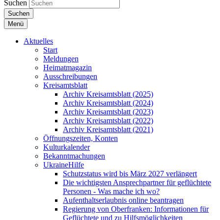
Suchen
Suchen
Menü
Aktuelles
Start
Meldungen
Heimatmagazin
Ausschreibungen
Kreisamtsblatt
Archiv Kreisamtsblatt (2025)
Archiv Kreisamtsblatt (2024)
Archiv Kreisamtsblatt (2023)
Archiv Kreisamtsblatt (2022)
Archiv Kreisamtsblatt (2021)
Öffnungszeiten, Konten
Kulturkalender
Bekanntmachungen
UkraineHilfe
Schutzstatus wird bis März 2027 verlängert
Die wichtigsten Ansprechpartner für geflüchtete
Personen - Was mache ich wo?
Aufenthaltserlaubnis online beantragen
Regierung von Oberfranken: Informationen für
Geflüchtete und zu Hilfsmöglichkeiten