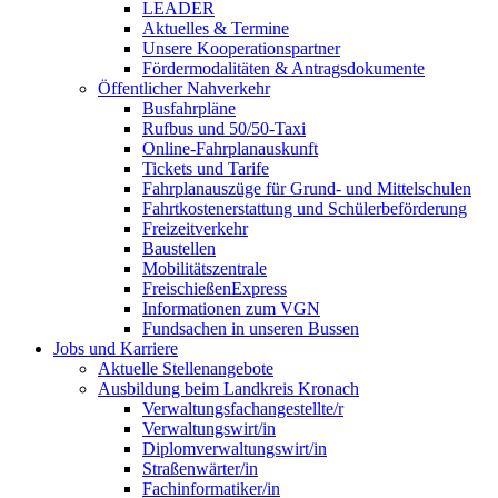
LEADER
Aktuelles & Termine
Unsere Kooperationspartner
Fördermodalitäten & Antragsdokumente
Öffentlicher Nahverkehr
Busfahrpläne
Rufbus und 50/50-Taxi
Online-Fahrplanauskunft
Tickets und Tarife
Fahrplanauszüge für Grund- und Mittelschulen
Fahrtkostenerstattung und Schülerbeförderung
Freizeitverkehr
Baustellen
Mobilitätszentrale
FreischießenExpress
Informationen zum VGN
Fundsachen in unseren Bussen
Jobs und Karriere
Aktuelle Stellenangebote
Ausbildung beim Landkreis Kronach
Verwaltungsfachangestellte/r
Verwaltungswirt/in
Diplomverwaltungswirt/in
Straßenwärter/in
Fachinformatiker/in