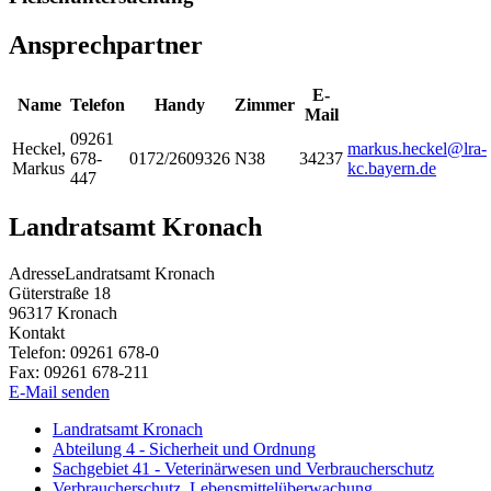
Ansprechpartner
E-
Name
Telefon
Handy
Zimmer
Mail
09261
Heckel
,
markus.heckel@lra-
678-
0172/2609326
N38
34237
Markus
kc.bayern.de
447
Landratsamt Kronach
Adresse
Landratsamt Kronach
Güterstraße 18
96317
Kronach
Kontakt
Telefon:
09261 678-0
Fax:
09261 678-211
E-Mail senden
Landratsamt Kronach
Abteilung 4 - Sicherheit und Ordnung
Sachgebiet 41 - Veterinärwesen und Verbraucherschutz
Verbraucherschutz, Lebensmittelüberwachung