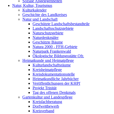
Soziale Angelegenheiten
Natur, Kultur, Tourismus
Kulturkalender
Geschichte des Landkreises
Natur und Landschaft
Geschützte Landschaftsbestandteile
Landschaftsschutzgebiete
Naturschutzgebiete
Naturdenkmäler
Geschützte Bäume
Natura 2000 - FFH-Gebiete
Naturpark Frankenwald
Ökologische Bildungsstätte Ofr.
Heimatkunde und Heimatpflege
Kulturlandschaftsräume
Kreisheimatpflege
Kreisdokumentationsstelle
Heimatkundliche Jahrbücher
Veröffentlichungen der KHPf
Projekt Trinität
Tag des offenen Denkmals
Gartenkultur und Landespflege
Kreisfachberatung
Dorfwettbewerb
Kreisverband