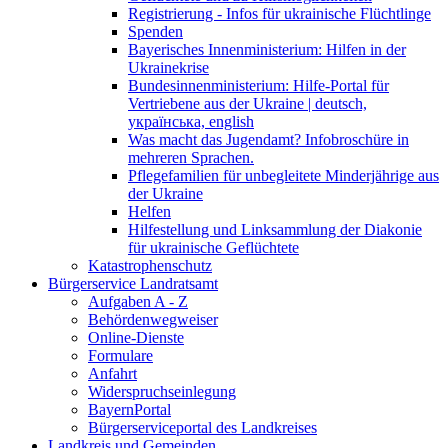
Registrierung - Infos für ukrainische Flüchtlinge
Spenden
Bayerisches Innenministerium: Hilfen in der
Ukrainekrise
Bundesinnenministerium: Hilfe-Portal für
Vertriebene aus der Ukraine | deutsch,
українська, english
Was macht das Jugendamt? Infobroschüre in
mehreren Sprachen.
Pflegefamilien für unbegleitete Minderjährige aus
der Ukraine
Helfen
Hilfestellung und Linksammlung der Diakonie
für ukrainische Geflüchtete
Katastrophenschutz
Bürgerservice Landratsamt
Aufgaben A - Z
Behördenwegweiser
Online-Dienste
Formulare
Anfahrt
Widerspruchseinlegung
BayernPortal
Bürgerserviceportal des Landkreises
Landkreis und Gemeinden