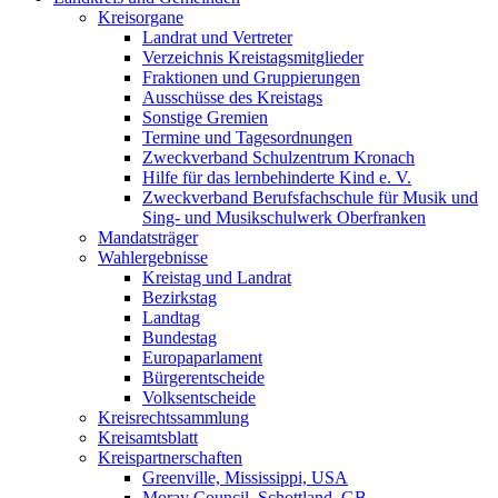
Kreisorgane
Landrat und Vertreter
Verzeichnis Kreistagsmitglieder
Fraktionen und Gruppierungen
Ausschüsse des Kreistags
Sonstige Gremien
Termine und Tagesordnungen
Zweckverband Schulzentrum Kronach
Hilfe für das lernbehinderte Kind e. V.
Zweckverband Berufsfachschule für Musik und
Sing- und Musikschulwerk Oberfranken
Mandatsträger
Wahlergebnisse
Kreistag und Landrat
Bezirkstag
Landtag
Bundestag
Europaparlament
Bürgerentscheide
Volksentscheide
Kreisrechtssammlung
Kreisamtsblatt
Kreispartnerschaften
Greenville, Mississippi, USA
Moray Council, Schottland, GB