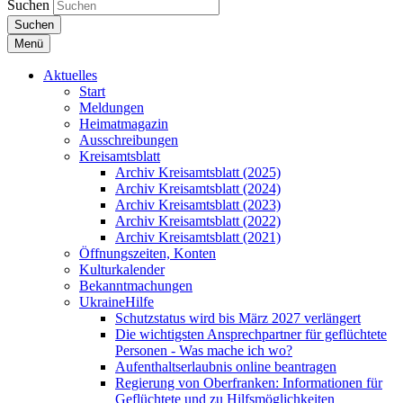
Suchen
Suchen
Menü
Aktuelles
Start
Meldungen
Heimatmagazin
Ausschreibungen
Kreisamtsblatt
Archiv Kreisamtsblatt (2025)
Archiv Kreisamtsblatt (2024)
Archiv Kreisamtsblatt (2023)
Archiv Kreisamtsblatt (2022)
Archiv Kreisamtsblatt (2021)
Öffnungszeiten, Konten
Kulturkalender
Bekanntmachungen
UkraineHilfe
Schutzstatus wird bis März 2027 verlängert
Die wichtigsten Ansprechpartner für geflüchtete
Personen - Was mache ich wo?
Aufenthaltserlaubnis online beantragen
Regierung von Oberfranken: Informationen für
Geflüchtete und zu Hilfsmöglichkeiten