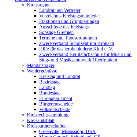
Kreisorgane
Landrat und Vertreter
Verzeichnis Kreistagsmitglieder
Fraktionen und Gruppierungen
Ausschüsse des Kreistags
Sonstige Gremien
Termine und Tagesordnungen
Zweckverband Schulzentrum Kronach
Hilfe für das lernbehinderte Kind e. V.
Zweckverband Berufsfachschule für Musik und
Sing- und Musikschulwerk Oberfranken
Mandatsträger
Wahlergebnisse
Kreistag und Landrat
Bezirkstag
Landtag
Bundestag
Europaparlament
Bürgerentscheide
Volksentscheide
Kreisrechtssammlung
Kreisamtsblatt
Kreispartnerschaften
Greenville, Mississippi, USA
Moray Council, Schottland, GB