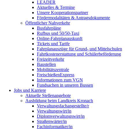
LEADER
Aktuelles & Termine
Unsere Kooperationspartner
Fördermodalitäten & Antragsdokumente
Öffentlicher Nahverkehr
Busfahrpläne
Rufbus und 50/50-Taxi
Online-Fahrplanauskunft
Tickets und Tarife
Fahrplanauszüge für Grund- und Mittelschulen
Fahrtkostenerstattung und Schülerbeförderung
Freizeitverkehr
Baustellen
Mobilitätszentrale
FreischießenExpress
Informationen zum VGN
Fundsachen in unseren Bussen
Jobs und Karriere
Aktuelle Stellenangebote
Ausbildung beim Landkreis Kronach
Verwaltungsfachangestellte/r
Verwaltungswirt/in
Diplomverwaltungswirt/in
Straßenwärter/in
Fachinformatiker/in