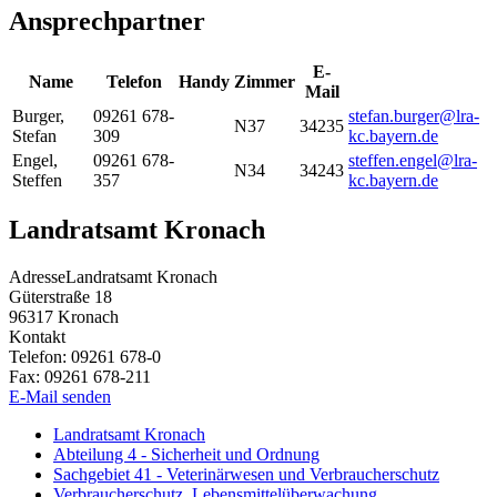
Ansprechpartner
E-
Name
Telefon
Handy
Zimmer
Mail
Burger
,
09261 678-
stefan.burger@lra-
N37
34235
Stefan
309
kc.bayern.de
Engel
,
09261 678-
steffen.engel@lra-
N34
34243
Steffen
357
kc.bayern.de
Landratsamt Kronach
Adresse
Landratsamt Kronach
Güterstraße 18
96317
Kronach
Kontakt
Telefon:
09261 678-0
Fax:
09261 678-211
E-Mail senden
Landratsamt Kronach
Abteilung 4 - Sicherheit und Ordnung
Sachgebiet 41 - Veterinärwesen und Verbraucherschutz
Verbraucherschutz, Lebensmittelüberwachung