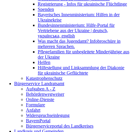
Registrierung - Infos für ukrainische Flüchtlinge
Spenden
Bayerisches Innenministerium: Hilfen in der
Ukrainekrise
Bundesinnenministerium: Hilfe-Portal für
Vertriebene aus der Ukraine | deutsch,
українська, english
Was macht das Jugendamt? Infobroschüre in
mehreren Sprachen.
Pflegefamilien für unbegleitete Minderjährige aus
der Ukraine
Helfen
Hilfestellung und Linksammlung der Diakonie
für ukrainische Geflüchtete
Katastrophenschutz
Bürgerservice Landratsamt
Aufgaben A - Z
Behördenwegweiser
Online-Dienste
Formulare
Anfahrt
Widerspruchseinlegung
BayernPortal
Bürgerserviceportal des Landkreises
Landkreis und Gemeinden