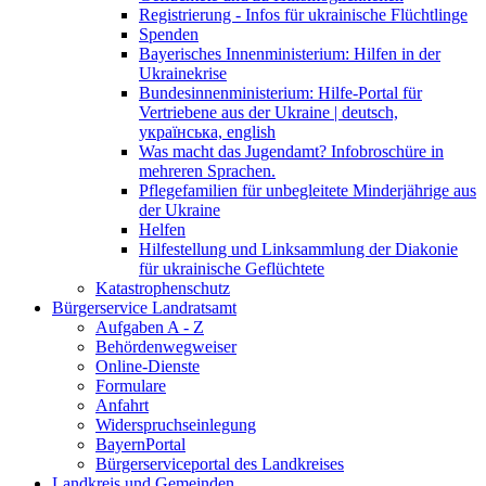
Registrierung - Infos für ukrainische Flüchtlinge
Spenden
Bayerisches Innenministerium: Hilfen in der
Ukrainekrise
Bundesinnenministerium: Hilfe-Portal für
Vertriebene aus der Ukraine | deutsch,
українська, english
Was macht das Jugendamt? Infobroschüre in
mehreren Sprachen.
Pflegefamilien für unbegleitete Minderjährige aus
der Ukraine
Helfen
Hilfestellung und Linksammlung der Diakonie
für ukrainische Geflüchtete
Katastrophenschutz
Bürgerservice Landratsamt
Aufgaben A - Z
Behördenwegweiser
Online-Dienste
Formulare
Anfahrt
Widerspruchseinlegung
BayernPortal
Bürgerserviceportal des Landkreises
Landkreis und Gemeinden