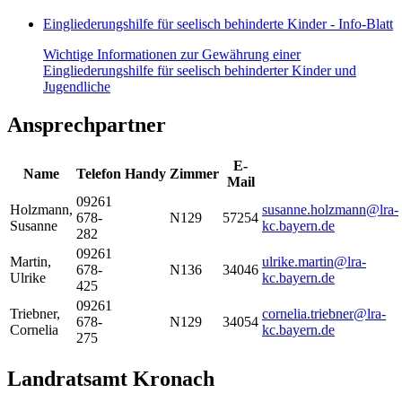
Eingliederungshilfe für seelisch behinderte Kinder - Info-Blatt
Wichtige Informationen zur Gewährung einer
Eingliederungshilfe für seelisch behinderter Kinder und
Jugendliche
Ansprechpartner
E-
Name
Telefon
Handy
Zimmer
Mail
09261
Holzmann
,
susanne.holzmann@lra-
678-
N129
57254
Susanne
kc.bayern.de
282
09261
Martin
,
ulrike.martin@lra-
678-
N136
34046
Ulrike
kc.bayern.de
425
09261
Triebner
,
cornelia.triebner@lra-
678-
N129
34054
Cornelia
kc.bayern.de
275
Landratsamt Kronach