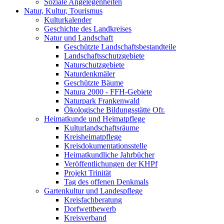
Soziale Angelegenheiten
Natur, Kultur, Tourismus
Kulturkalender
Geschichte des Landkreises
Natur und Landschaft
Geschützte Landschaftsbestandteile
Landschaftsschutzgebiete
Naturschutzgebiete
Naturdenkmäler
Geschützte Bäume
Natura 2000 - FFH-Gebiete
Naturpark Frankenwald
Ökologische Bildungsstätte Ofr.
Heimatkunde und Heimatpflege
Kulturlandschaftsräume
Kreisheimatpflege
Kreisdokumentationsstelle
Heimatkundliche Jahrbücher
Veröffentlichungen der KHPf
Projekt Trinität
Tag des offenen Denkmals
Gartenkultur und Landespflege
Kreisfachberatung
Dorfwettbewerb
Kreisverband