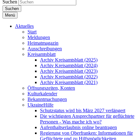
Suchen
Suchen
Menü
Aktuelles
Start
Meldungen
Heimatmagazin
Ausschreibungen
Kreisamtsblatt
Archiv Kreisamtsblatt (2025)
Archiv Kreisamtsblatt (2024)
Archiv Kreisamtsblatt (2023)
Archiv Kreisamtsblatt (2022)
Archiv Kreisamtsblatt (2021)
Öffnungszeiten, Konten
Kulturkalender
Bekanntmachungen
UkraineHilfe
Schutzstatus wird bis März 2027 verlängert
Die wichtigsten Ansprechpartner für geflüchtete
Personen - Was mache ich wo?
Aufenthaltserlaubnis online beantragen
Regierung von Oberfranken: Informationen für
Geflüchtete und zu Hilfsmöglichkeiten