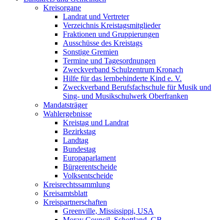
Kreisorgane
Landrat und Vertreter
Verzeichnis Kreistagsmitglieder
Fraktionen und Gruppierungen
Ausschüsse des Kreistags
Sonstige Gremien
Termine und Tagesordnungen
Zweckverband Schulzentrum Kronach
Hilfe für das lernbehinderte Kind e. V.
Zweckverband Berufsfachschule für Musik und
Sing- und Musikschulwerk Oberfranken
Mandatsträger
Wahlergebnisse
Kreistag und Landrat
Bezirkstag
Landtag
Bundestag
Europaparlament
Bürgerentscheide
Volksentscheide
Kreisrechtssammlung
Kreisamtsblatt
Kreispartnerschaften
Greenville, Mississippi, USA
Moray Council, Schottland, GB