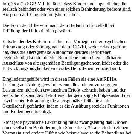
In § 35 a (1) SGB VIII heißt es, dass Kinder und Jugendliche, die
seelisch behindert oder von einer solchen Behinderung bedroht sind,
Anspruch auf Eingliederungshilfe haben.
Die Form der Hilfe wird nach dem Bedarf im Einzelfall bei
Erfüllung der Hilfekriterien gewährt.
Entscheidendes Kriterium ist hier das Vorliegen einer psychischen
Erkrankung oder Störung nach dem ICD-10, welche dazu geführt
hat, dass die altersgemäße Autonomie der/des Betroffenen
beeinträchtigt ist oder dei/der Betroffene unter einem spürbaren
Ausschluss von altersgemäßen Beteiligungschancen leidet oder die
Entwicklungsmöglichkeiten der/des Betroffenen reduziert sind.
Eingliederungshilfe wird in diesen Fällen als eine Art REHA-
Leistung auf Antrag gewährt, wenn alle anderen vorrangigen
Leistungen nicht den erwünschten Erfolg gebracht haben und der
seelische Zustand des Betroffenen längerfristig als Folgezustand der
psychischen Erkrankung die altersgemäße Teilhabe an der
Gesellschaft gefährdet, indem er die Ausübung sozialer Funktionen
und Rollen beeinträchtigt.
Nicht jede psychische Erkrankung muss zwangsläufig das Drohen
einer seelischen Behinderung im Sinne des § 35 a nach sich ziehen.
Vorrangig sind andere Hilfen wie beispielsweise die Behandlung bei