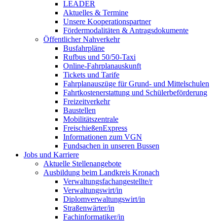
LEADER
Aktuelles & Termine
Unsere Kooperationspartner
Fördermodalitäten & Antragsdokumente
Öffentlicher Nahverkehr
Busfahrpläne
Rufbus und 50/50-Taxi
Online-Fahrplanauskunft
Tickets und Tarife
Fahrplanauszüge für Grund- und Mittelschulen
Fahrtkostenerstattung und Schülerbeförderung
Freizeitverkehr
Baustellen
Mobilitätszentrale
FreischießenExpress
Informationen zum VGN
Fundsachen in unseren Bussen
Jobs und Karriere
Aktuelle Stellenangebote
Ausbildung beim Landkreis Kronach
Verwaltungsfachangestellte/r
Verwaltungswirt/in
Diplomverwaltungswirt/in
Straßenwärter/in
Fachinformatiker/in