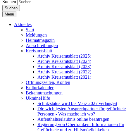
Suchen
Suchen
Menü
Aktuelles
Start
Meldungen
Heimatmagazin
Ausschreibungen
Kreisamtsblatt
Archiv Kreisamtsblatt (2025)
Archiv Kreisamtsblatt (2024)
Archiv Kreisamtsblatt (2023)
Archiv Kreisamtsblatt (2022)
Archiv Kreisamtsblatt (2021)
Öffnungszeiten, Konten
Kulturkalender
Bekanntmachungen
UkraineHilfe
Schutzstatus wird bis März 2027 verlängert
Die wichtigsten Ansprechpartner für geflüchtete
Personen - Was mache ich wo?
Aufenthaltserlaubnis online beantragen
Regierung von Oberfranken: Informationen für
Geflüchtete und zu Hilfsmöglichkeiten