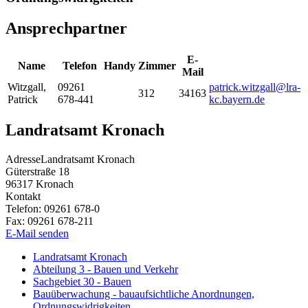
Ansprechpartner
E-
Name
Telefon
Handy
Zimmer
Mail
Witzgall
,
09261
patrick.witzgall@lra-
312
34163
Patrick
678-441
kc.bayern.de
Landratsamt Kronach
Adresse
Landratsamt Kronach
Güterstraße 18
96317
Kronach
Kontakt
Telefon:
09261 678-0
Fax:
09261 678-211
E-Mail senden
Landratsamt Kronach
Abteilung 3 - Bauen und Verkehr
Sachgebiet 30 - Bauen
Bauüberwachung - bauaufsichtliche Anordnungen,
Ordnungswidrigkeiten