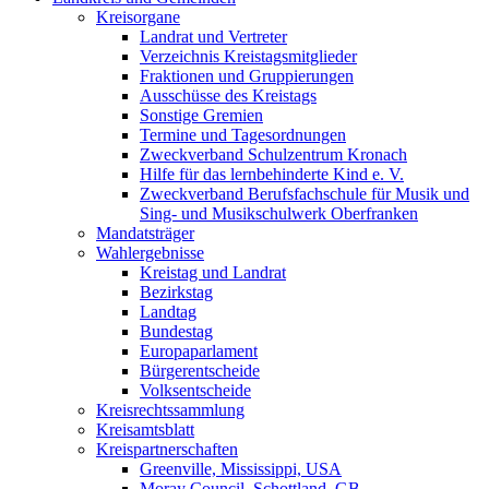
Kreisorgane
Landrat und Vertreter
Verzeichnis Kreistagsmitglieder
Fraktionen und Gruppierungen
Ausschüsse des Kreistags
Sonstige Gremien
Termine und Tagesordnungen
Zweckverband Schulzentrum Kronach
Hilfe für das lernbehinderte Kind e. V.
Zweckverband Berufsfachschule für Musik und
Sing- und Musikschulwerk Oberfranken
Mandatsträger
Wahlergebnisse
Kreistag und Landrat
Bezirkstag
Landtag
Bundestag
Europaparlament
Bürgerentscheide
Volksentscheide
Kreisrechtssammlung
Kreisamtsblatt
Kreispartnerschaften
Greenville, Mississippi, USA
Moray Council, Schottland, GB