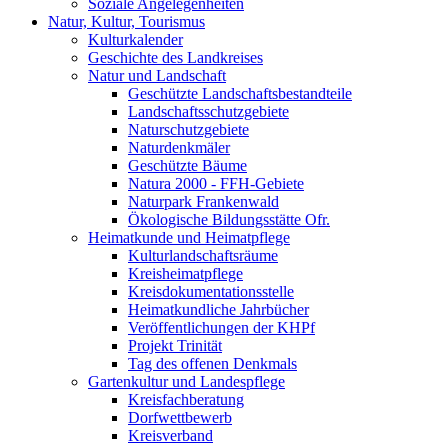
Soziale Angelegenheiten
Natur, Kultur, Tourismus
Kulturkalender
Geschichte des Landkreises
Natur und Landschaft
Geschützte Landschaftsbestandteile
Landschaftsschutzgebiete
Naturschutzgebiete
Naturdenkmäler
Geschützte Bäume
Natura 2000 - FFH-Gebiete
Naturpark Frankenwald
Ökologische Bildungsstätte Ofr.
Heimatkunde und Heimatpflege
Kulturlandschaftsräume
Kreisheimatpflege
Kreisdokumentationsstelle
Heimatkundliche Jahrbücher
Veröffentlichungen der KHPf
Projekt Trinität
Tag des offenen Denkmals
Gartenkultur und Landespflege
Kreisfachberatung
Dorfwettbewerb
Kreisverband