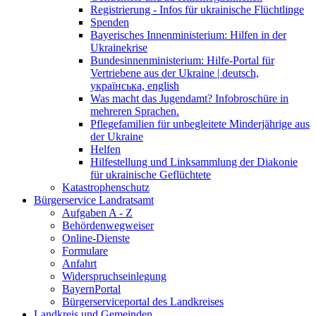
Registrierung - Infos für ukrainische Flüchtlinge
Spenden
Bayerisches Innenministerium: Hilfen in der
Ukrainekrise
Bundesinnenministerium: Hilfe-Portal für
Vertriebene aus der Ukraine | deutsch,
українська, english
Was macht das Jugendamt? Infobroschüre in
mehreren Sprachen.
Pflegefamilien für unbegleitete Minderjährige aus
der Ukraine
Helfen
Hilfestellung und Linksammlung der Diakonie
für ukrainische Geflüchtete
Katastrophenschutz
Bürgerservice Landratsamt
Aufgaben A - Z
Behördenwegweiser
Online-Dienste
Formulare
Anfahrt
Widerspruchseinlegung
BayernPortal
Bürgerserviceportal des Landkreises
Landkreis und Gemeinden