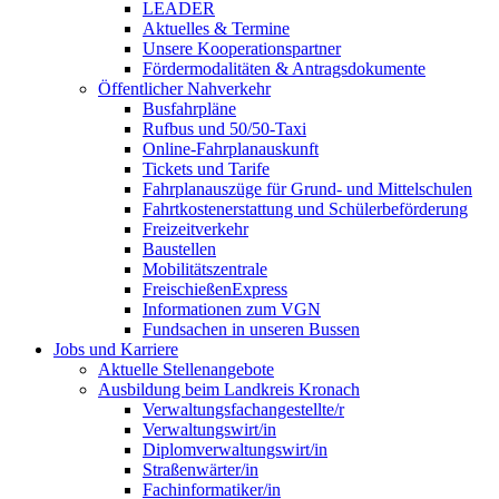
LEADER
Aktuelles & Termine
Unsere Kooperationspartner
Fördermodalitäten & Antragsdokumente
Öffentlicher Nahverkehr
Busfahrpläne
Rufbus und 50/50-Taxi
Online-Fahrplanauskunft
Tickets und Tarife
Fahrplanauszüge für Grund- und Mittelschulen
Fahrtkostenerstattung und Schülerbeförderung
Freizeitverkehr
Baustellen
Mobilitätszentrale
FreischießenExpress
Informationen zum VGN
Fundsachen in unseren Bussen
Jobs und Karriere
Aktuelle Stellenangebote
Ausbildung beim Landkreis Kronach
Verwaltungsfachangestellte/r
Verwaltungswirt/in
Diplomverwaltungswirt/in
Straßenwärter/in
Fachinformatiker/in