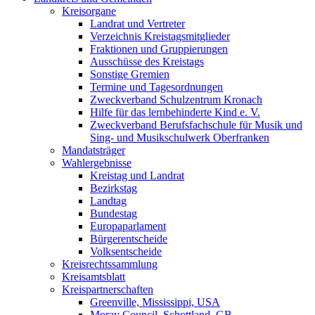
Kreisorgane
Landrat und Vertreter
Verzeichnis Kreistagsmitglieder
Fraktionen und Gruppierungen
Ausschüsse des Kreistags
Sonstige Gremien
Termine und Tagesordnungen
Zweckverband Schulzentrum Kronach
Hilfe für das lernbehinderte Kind e. V.
Zweckverband Berufsfachschule für Musik und
Sing- und Musikschulwerk Oberfranken
Mandatsträger
Wahlergebnisse
Kreistag und Landrat
Bezirkstag
Landtag
Bundestag
Europaparlament
Bürgerentscheide
Volksentscheide
Kreisrechtssammlung
Kreisamtsblatt
Kreispartnerschaften
Greenville, Mississippi, USA
Moray Council, Schottland, GB