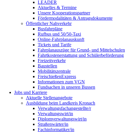
LEADER
Aktuelles & Termine
Unsere Kooperationspartner
Fördermodalitäten & Antragsdokumente
Öffentlicher Nahverkehr
Busfahrpläne
Rufbus und 50/50-Taxi
Online-Fahrplanauskunft
Tickets und Tarife
Fahrplanauszüge für Grund- und Mittelschulen
Fahrtkostenerstattung und Schülerbeförderung
Freizeitverkehr
Baustellen
Mobilitätszentrale
FreischießenExpress
Informationen zum VGN
Fundsachen in unseren Bussen
Jobs und Karriere
Aktuelle Stellenangebote
Ausbildung beim Landkreis Kronach
Verwaltungsfachangestellte/r
Verwaltungswirt/in
Diplomverwaltungswirt/in
Straßenwärter/in
Fachinformatiker/in