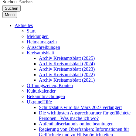
Suchen
Suchen
Menü
Aktuelles
Start
Meldungen
Heimatmagazin
Ausschreibungen
Kreisamtsblatt
Archiv Kreisamtsblatt (2025)
Archiv Kreisamtsblatt (2024)
Archiv Kreisamtsblatt (2023)
Archiv Kreisamtsblatt (2022)
Archiv Kreisamtsblatt (2021)
Öffnungszeiten, Konten
Kulturkalender
Bekanntmachungen
UkraineHilfe
Schutzstatus wird bis März 2027 verlängert
Die wichtigsten Ansprechpartner für geflüchtete
Personen - Was mache ich wo?
Aufenthaltserlaubnis online beantragen
Regierung von Oberfranken: Informationen für
Geflüchtete und zu Hilfsmöglichkeiten