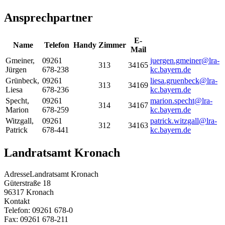
Ansprechpartner
E-
Name
Telefon
Handy
Zimmer
Mail
Gmeiner
,
09261
juergen.gmeiner@lra-
313
34165
Jürgen
678-238
kc.bayern.de
Grünbeck
,
09261
liesa.gruenbeck@lra-
313
34169
Liesa
678-236
kc.bayern.de
Specht
,
09261
marion.specht@lra-
314
34167
Marion
678-259
kc.bayern.de
Witzgall
,
09261
patrick.witzgall@lra-
312
34163
Patrick
678-441
kc.bayern.de
Landratsamt Kronach
Adresse
Landratsamt Kronach
Güterstraße 18
96317
Kronach
Kontakt
Telefon:
09261 678-0
Fax:
09261 678-211