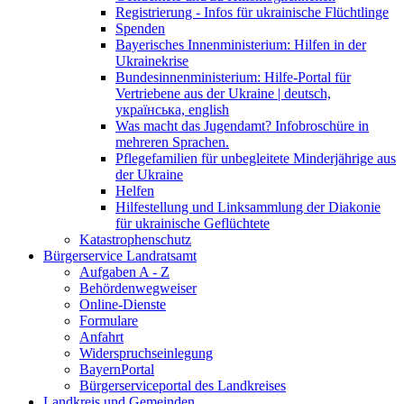
Registrierung - Infos für ukrainische Flüchtlinge
Spenden
Bayerisches Innenministerium: Hilfen in der
Ukrainekrise
Bundesinnenministerium: Hilfe-Portal für
Vertriebene aus der Ukraine | deutsch,
українська, english
Was macht das Jugendamt? Infobroschüre in
mehreren Sprachen.
Pflegefamilien für unbegleitete Minderjährige aus
der Ukraine
Helfen
Hilfestellung und Linksammlung der Diakonie
für ukrainische Geflüchtete
Katastrophenschutz
Bürgerservice Landratsamt
Aufgaben A - Z
Behördenwegweiser
Online-Dienste
Formulare
Anfahrt
Widerspruchseinlegung
BayernPortal
Bürgerserviceportal des Landkreises
Landkreis und Gemeinden