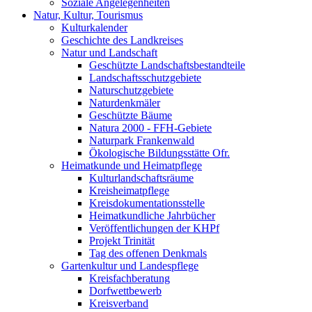
Soziale Angelegenheiten
Natur, Kultur, Tourismus
Kulturkalender
Geschichte des Landkreises
Natur und Landschaft
Geschützte Landschaftsbestandteile
Landschaftsschutzgebiete
Naturschutzgebiete
Naturdenkmäler
Geschützte Bäume
Natura 2000 - FFH-Gebiete
Naturpark Frankenwald
Ökologische Bildungsstätte Ofr.
Heimatkunde und Heimatpflege
Kulturlandschaftsräume
Kreisheimatpflege
Kreisdokumentationsstelle
Heimatkundliche Jahrbücher
Veröffentlichungen der KHPf
Projekt Trinität
Tag des offenen Denkmals
Gartenkultur und Landespflege
Kreisfachberatung
Dorfwettbewerb
Kreisverband