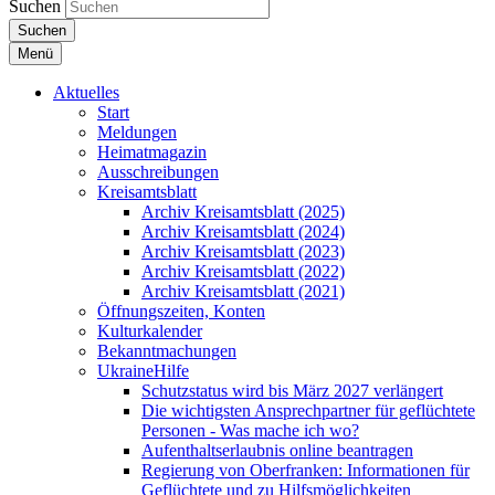
Suchen
Suchen
Menü
Aktuelles
Start
Meldungen
Heimatmagazin
Ausschreibungen
Kreisamtsblatt
Archiv Kreisamtsblatt (2025)
Archiv Kreisamtsblatt (2024)
Archiv Kreisamtsblatt (2023)
Archiv Kreisamtsblatt (2022)
Archiv Kreisamtsblatt (2021)
Öffnungszeiten, Konten
Kulturkalender
Bekanntmachungen
UkraineHilfe
Schutzstatus wird bis März 2027 verlängert
Die wichtigsten Ansprechpartner für geflüchtete
Personen - Was mache ich wo?
Aufenthaltserlaubnis online beantragen
Regierung von Oberfranken: Informationen für
Geflüchtete und zu Hilfsmöglichkeiten