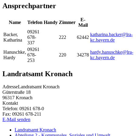
Ansprechpartner
E-
Name
Telefon
Handy
Zimmer
Mail
09261
Backer
,
katharina.backer@lra-
678-
222
62442
Katharina
kc.bayern.de
337
09261
Hanuschke
,
hardy.hanuschke@lra-
678-
220
34278
Hardy
kc.bayern.de
253
Landratsamt Kronach
Adresse
Landratsamt Kronach
Güterstraße 18
96317
Kronach
Kontakt
Telefon:
09261 678-0
Fax:
09261 678-211
E-Mail senden
Landratsamt Kronach
Abteilung 2 - Kommunales, Soziales und Umwelt