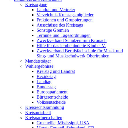
Kreisorgane
Landrat und Vertreter
Verzeichnis Kreistagsmitglieder
Fraktionen und Gruppierungen
Ausschüsse des Kreistags
Sonstige Gremien
Termine und Tagesordnungen
Zweckverband Schulzentrum Kronach
Hilfe für das lernbehinderte Kind e. V.
Zweckverband Berufsfachschule für Musik und
Sing- und Musikschulwerk Oberfranken
Mandatsträger
Wahlergebnisse
Kreistag und Landrat
Bezirkstag
Landtag
Bundestag
Europaparlament
Bürgerentscheide
Volksentscheide
Kreisrechtssammlung
Kreisamtsblatt
Kreispartnerschaften
Greenville, Mississippi, USA
Moray Council, Schottland, GB