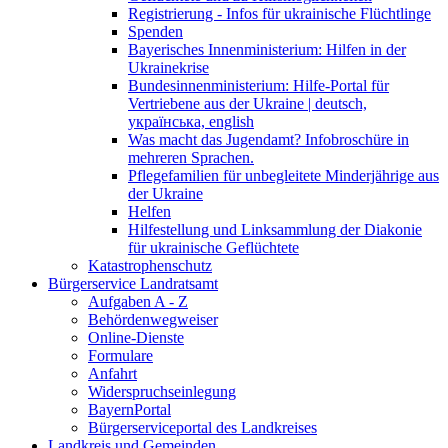
Registrierung - Infos für ukrainische Flüchtlinge
Spenden
Bayerisches Innenministerium: Hilfen in der
Ukrainekrise
Bundesinnenministerium: Hilfe-Portal für
Vertriebene aus der Ukraine | deutsch,
українська, english
Was macht das Jugendamt? Infobroschüre in
mehreren Sprachen.
Pflegefamilien für unbegleitete Minderjährige aus
der Ukraine
Helfen
Hilfestellung und Linksammlung der Diakonie
für ukrainische Geflüchtete
Katastrophenschutz
Bürgerservice Landratsamt
Aufgaben A - Z
Behördenwegweiser
Online-Dienste
Formulare
Anfahrt
Widerspruchseinlegung
BayernPortal
Bürgerserviceportal des Landkreises
Landkreis und Gemeinden