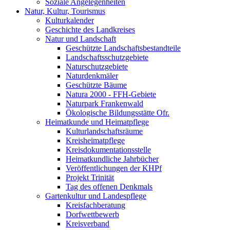
Soziale Angelegenheiten
Natur, Kultur, Tourismus
Kulturkalender
Geschichte des Landkreises
Natur und Landschaft
Geschützte Landschaftsbestandteile
Landschaftsschutzgebiete
Naturschutzgebiete
Naturdenkmäler
Geschützte Bäume
Natura 2000 - FFH-Gebiete
Naturpark Frankenwald
Ökologische Bildungsstätte Ofr.
Heimatkunde und Heimatpflege
Kulturlandschaftsräume
Kreisheimatpflege
Kreisdokumentationsstelle
Heimatkundliche Jahrbücher
Veröffentlichungen der KHPf
Projekt Trinität
Tag des offenen Denkmals
Gartenkultur und Landespflege
Kreisfachberatung
Dorfwettbewerb
Kreisverband