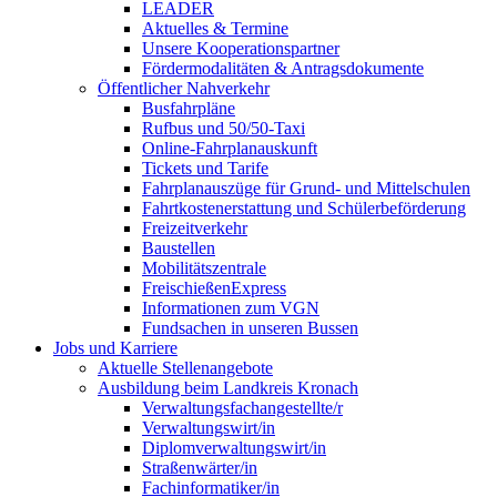
LEADER
Aktuelles & Termine
Unsere Kooperationspartner
Fördermodalitäten & Antragsdokumente
Öffentlicher Nahverkehr
Busfahrpläne
Rufbus und 50/50-Taxi
Online-Fahrplanauskunft
Tickets und Tarife
Fahrplanauszüge für Grund- und Mittelschulen
Fahrtkostenerstattung und Schülerbeförderung
Freizeitverkehr
Baustellen
Mobilitätszentrale
FreischießenExpress
Informationen zum VGN
Fundsachen in unseren Bussen
Jobs und Karriere
Aktuelle Stellenangebote
Ausbildung beim Landkreis Kronach
Verwaltungsfachangestellte/r
Verwaltungswirt/in
Diplomverwaltungswirt/in
Straßenwärter/in
Fachinformatiker/in