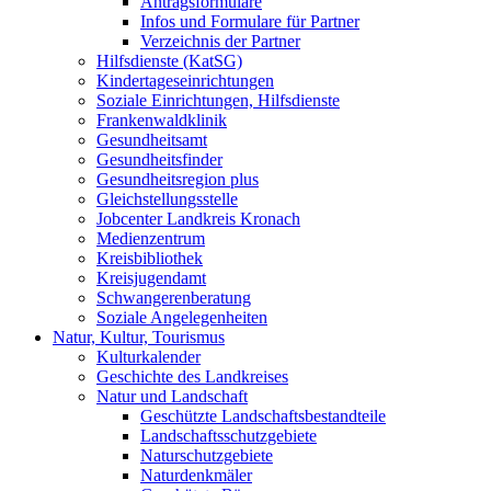
Antragsformulare
Infos und Formulare für Partner
Verzeichnis der Partner
Hilfsdienste (KatSG)
Kindertageseinrichtungen
Soziale Einrichtungen, Hilfsdienste
Frankenwaldklinik
Gesundheitsamt
Gesundheitsfinder
Gesundheitsregion plus
Gleichstellungsstelle
Jobcenter Landkreis Kronach
Medienzentrum
Kreisbibliothek
Kreisjugendamt
Schwangerenberatung
Soziale Angelegenheiten
Natur, Kultur, Tourismus
Kulturkalender
Geschichte des Landkreises
Natur und Landschaft
Geschützte Landschaftsbestandteile
Landschaftsschutzgebiete
Naturschutzgebiete
Naturdenkmäler