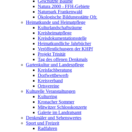
Geschützte Bäume
Natura 2000 - FFH-Gebiete
Naturpark Frankenwald
Ökologische Bildungsstätte Ofr.
Heimatkunde und Heimatpflege
Kulturlandschaftsräume
Kreisheimatpflege
Kreisdokumentationsstelle
Heimatkundliche Jahrbücher
Veröffentlichungen der KHPf
Projekt Trinität
Tag des offenen Denkmals
Gartenkultur und Landespflege
Kreisfachberatung
Dorfwettbewerb
Kreisverband
Ortsvereine
Kulturelle Veranstaltungen
Kulturring
Kronacher Sommer
Mitwitzer Schlosskonzerte
Galerie im Landratsamt
Denkmäler und Sehenswertes
Sport und Freizeit
Radfahren