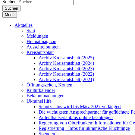
Suchen
Suchen
Menü
Aktuelles
Start
Meldungen
Heimatmagazin
Ausschreibungen
Kreisamtsblatt
Archiv Kreisamtsblatt (2025)
Archiv Kreisamtsblatt (2024)
Archiv Kreisamtsblatt (2023)
Archiv Kreisamtsblatt (2022)
Archiv Kreisamtsblatt (2021)
Öffnungszeiten, Konten
Kulturkalender
Bekanntmachungen
UkraineHilfe
Schutzstatus wird bis März 2027 verlängert
Die wichtigsten Ansprechpartner für geflüchtete 
Aufenthaltserlaubnis online beantragen
Regierung von Oberfranken: Informationen für Gef
Registrierung - Infos für ukrainische Flüchtlinge
Spenden