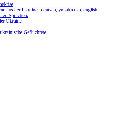
nekrise
ene aus der Ukraine | deutsch, українська, english
eren Sprachen.
der Ukraine
ukrainische Geflüchtete