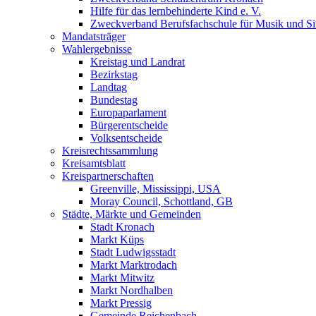
Hilfe für das lernbehinderte Kind e. V.
Zweckverband Berufsfachschule für Musik und S
Mandatsträger
Wahlergebnisse
Kreistag und Landrat
Bezirkstag
Landtag
Bundestag
Europaparlament
Bürgerentscheide
Volksentscheide
Kreisrechtssammlung
Kreisamtsblatt
Kreispartnerschaften
Greenville, Mississippi, USA
Moray Council, Schottland, GB
Städte, Märkte und Gemeinden
Stadt Kronach
Markt Küps
Stadt Ludwigsstadt
Markt Marktrodach
Markt Mitwitz
Markt Nordhalben
Markt Pressig
Gemeinde Reichenbach