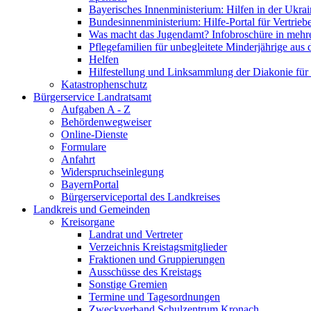
Bayerisches Innenministerium: Hilfen in der Ukrai
Bundesinnenministerium: Hilfe-Portal für Vertrieb
Was macht das Jugendamt? Infobroschüre in mehr
Pflegefamilien für unbegleitete Minderjährige aus 
Helfen
Hilfestellung und Linksammlung der Diakonie für 
Katastrophenschutz
Bürgerservice Landratsamt
Aufgaben A - Z
Behördenwegweiser
Online-Dienste
Formulare
Anfahrt
Widerspruchseinlegung
BayernPortal
Bürgerserviceportal des Landkreises
Landkreis und Gemeinden
Kreisorgane
Landrat und Vertreter
Verzeichnis Kreistagsmitglieder
Fraktionen und Gruppierungen
Ausschüsse des Kreistags
Sonstige Gremien
Termine und Tagesordnungen
Zweckverband Schulzentrum Kronach