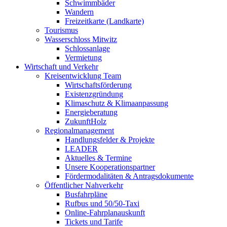
Schwimmbäder
Wandern
Freizeitkarte (Landkarte)
Tourismus
Wasserschloss Mitwitz
Schlossanlage
Vermietung
Wirtschaft und Verkehr
Kreisentwicklung Team
Wirtschaftsförderung
Existenzgründung
Klimaschutz & Klimaanpassung
Energieberatung
ZukunftHolz
Regionalmanagement
Handlungsfelder & Projekte
LEADER
Aktuelles & Termine
Unsere Kooperationspartner
Fördermodalitäten & Antragsdokumente
Öffentlicher Nahverkehr
Busfahrpläne
Rufbus und 50/50-Taxi
Online-Fahrplanauskunft
Tickets und Tarife