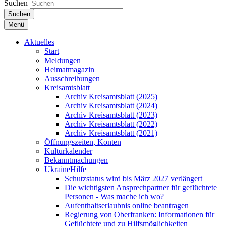
Suchen
Suchen
Menü
Aktuelles
Start
Meldungen
Heimatmagazin
Ausschreibungen
Kreisamtsblatt
Archiv Kreisamtsblatt (2025)
Archiv Kreisamtsblatt (2024)
Archiv Kreisamtsblatt (2023)
Archiv Kreisamtsblatt (2022)
Archiv Kreisamtsblatt (2021)
Öffnungszeiten, Konten
Kulturkalender
Bekanntmachungen
UkraineHilfe
Schutzstatus wird bis März 2027 verlängert
Die wichtigsten Ansprechpartner für geflüchtete
Personen - Was mache ich wo?
Aufenthaltserlaubnis online beantragen
Regierung von Oberfranken: Informationen für
Geflüchtete und zu Hilfsmöglichkeiten