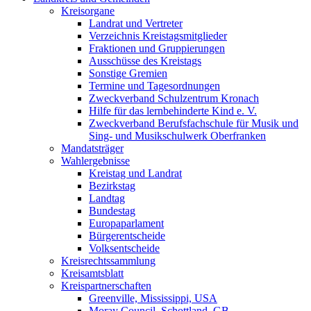
Kreisorgane
Landrat und Vertreter
Verzeichnis Kreistagsmitglieder
Fraktionen und Gruppierungen
Ausschüsse des Kreistags
Sonstige Gremien
Termine und Tagesordnungen
Zweckverband Schulzentrum Kronach
Hilfe für das lernbehinderte Kind e. V.
Zweckverband Berufsfachschule für Musik und
Sing- und Musikschulwerk Oberfranken
Mandatsträger
Wahlergebnisse
Kreistag und Landrat
Bezirkstag
Landtag
Bundestag
Europaparlament
Bürgerentscheide
Volksentscheide
Kreisrechtssammlung
Kreisamtsblatt
Kreispartnerschaften
Greenville, Mississippi, USA
Moray Council, Schottland, GB