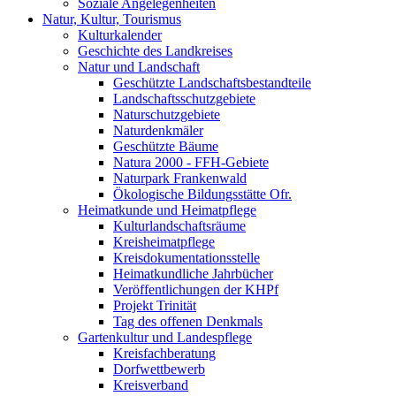
Soziale Angelegenheiten
Natur, Kultur, Tourismus
Kulturkalender
Geschichte des Landkreises
Natur und Landschaft
Geschützte Landschaftsbestandteile
Landschaftsschutzgebiete
Naturschutzgebiete
Naturdenkmäler
Geschützte Bäume
Natura 2000 - FFH-Gebiete
Naturpark Frankenwald
Ökologische Bildungsstätte Ofr.
Heimatkunde und Heimatpflege
Kulturlandschaftsräume
Kreisheimatpflege
Kreisdokumentationsstelle
Heimatkundliche Jahrbücher
Veröffentlichungen der KHPf
Projekt Trinität
Tag des offenen Denkmals
Gartenkultur und Landespflege
Kreisfachberatung
Dorfwettbewerb
Kreisverband