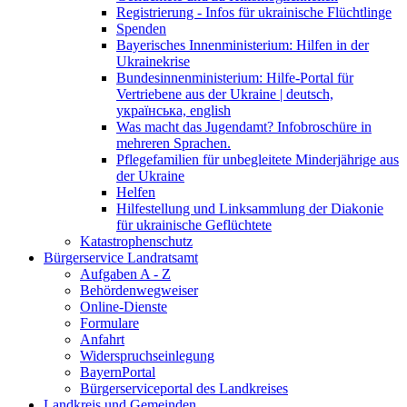
Registrierung - Infos für ukrainische Flüchtlinge
Spenden
Bayerisches Innenministerium: Hilfen in der
Ukrainekrise
Bundesinnenministerium: Hilfe-Portal für
Vertriebene aus der Ukraine | deutsch,
українська, english
Was macht das Jugendamt? Infobroschüre in
mehreren Sprachen.
Pflegefamilien für unbegleitete Minderjährige aus
der Ukraine
Helfen
Hilfestellung und Linksammlung der Diakonie
für ukrainische Geflüchtete
Katastrophenschutz
Bürgerservice Landratsamt
Aufgaben A - Z
Behördenwegweiser
Online-Dienste
Formulare
Anfahrt
Widerspruchseinlegung
BayernPortal
Bürgerserviceportal des Landkreises
Landkreis und Gemeinden