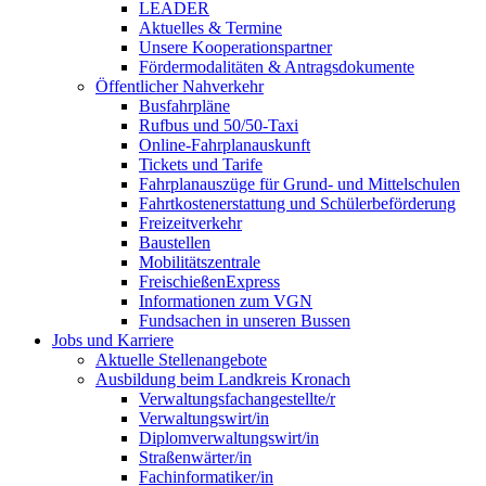
LEADER
Aktuelles & Termine
Unsere Kooperationspartner
Fördermodalitäten & Antragsdokumente
Öffentlicher Nahverkehr
Busfahrpläne
Rufbus und 50/50-Taxi
Online-Fahrplanauskunft
Tickets und Tarife
Fahrplanauszüge für Grund- und Mittelschulen
Fahrtkostenerstattung und Schülerbeförderung
Freizeitverkehr
Baustellen
Mobilitätszentrale
FreischießenExpress
Informationen zum VGN
Fundsachen in unseren Bussen
Jobs und Karriere
Aktuelle Stellenangebote
Ausbildung beim Landkreis Kronach
Verwaltungsfachangestellte/r
Verwaltungswirt/in
Diplomverwaltungswirt/in
Straßenwärter/in
Fachinformatiker/in