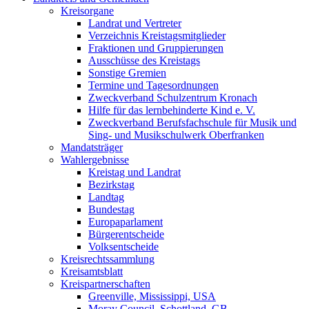
Kreisorgane
Landrat und Vertreter
Verzeichnis Kreistagsmitglieder
Fraktionen und Gruppierungen
Ausschüsse des Kreistags
Sonstige Gremien
Termine und Tagesordnungen
Zweckverband Schulzentrum Kronach
Hilfe für das lernbehinderte Kind e. V.
Zweckverband Berufsfachschule für Musik und
Sing- und Musikschulwerk Oberfranken
Mandatsträger
Wahlergebnisse
Kreistag und Landrat
Bezirkstag
Landtag
Bundestag
Europaparlament
Bürgerentscheide
Volksentscheide
Kreisrechtssammlung
Kreisamtsblatt
Kreispartnerschaften
Greenville, Mississippi, USA
Moray Council, Schottland, GB