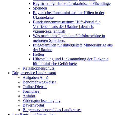
Registrierung - Infos für ukrainische Flüchtlinge
Spenden
Bayerisches Innenministerium: Hilfen in der
Ukrainekrise
Bundesinnenministerium: Hilfe-Portal für
Vertriebene aus der Ukraine | deutsch,
українська, english
Was macht das Jugendamt? Infobroschüre in
mehreren Sprachen.
Pflegefamilien für unbegleitete Minderjährige aus
der Ukraine
Helfen
Hilfestellung und Linksammlung der Diakonie
für ukrainische Geflüchtete
Katastrophenschutz
Bürgerservice Landratsamt
Aufgaben A - Z
Behördenwegweiser
Online-Dienste
Formulare
Anfahrt
Widerspruchseinlegung
BayernPortal
Bürgerserviceportal des Landkreises
Landkreis und Gemeinden