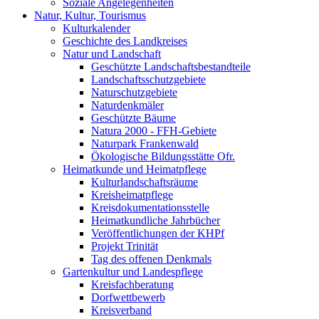
Soziale Angelegenheiten
Natur, Kultur, Tourismus
Kulturkalender
Geschichte des Landkreises
Natur und Landschaft
Geschützte Landschaftsbestandteile
Landschaftsschutzgebiete
Naturschutzgebiete
Naturdenkmäler
Geschützte Bäume
Natura 2000 - FFH-Gebiete
Naturpark Frankenwald
Ökologische Bildungsstätte Ofr.
Heimatkunde und Heimatpflege
Kulturlandschaftsräume
Kreisheimatpflege
Kreisdokumentationsstelle
Heimatkundliche Jahrbücher
Veröffentlichungen der KHPf
Projekt Trinität
Tag des offenen Denkmals
Gartenkultur und Landespflege
Kreisfachberatung
Dorfwettbewerb
Kreisverband