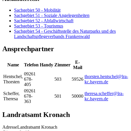
Sachgebiet 50 - Mobilität
Sachgebiet 51 - Soziale Angelegenheiten
Sachgebiet 52 - Abfallwirtschaft
Sachgebiet 53 - Tourismus
Sachgebiet 54 - Geschäftsstelle des Naturparks und des
Landschaftspflegeverbands Frankenwald
Ansprechpartner
E-
Name
Telefon
Handy
Zimmer
Mail
09261
Hentschel
,
thorsten.hentschel@lra-
678-
503
59526
Thorsten
kc.bayern.de
405
09261
Scheffer
,
theresa.scheffer@lra-
678-
501
50000
Theresa
kc.bayern.de
363
Landratsamt Kronach
Adresse
Landratsamt Kronach