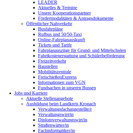
LEADER
Aktuelles & Termine
Unsere Kooperationspartner
Fördermodalitäten & Antragsdokumente
Öffentlicher Nahverkehr
Busfahrpläne
Rufbus und 50/50-Taxi
Online-Fahrplanauskunft
Tickets und Tarife
Fahrplanauszüge für Grund- und Mittelschulen
Fahrtkostenerstattung und Schülerbeförderung
Freizeitverkehr
Baustellen
Mobilitätszentrale
FreischießenExpress
Informationen zum VGN
Fundsachen in unseren Bussen
Jobs und Karriere
Aktuelle Stellenangebote
Ausbildung beim Landkreis Kronach
Verwaltungsfachangestellte/r
Verwaltungswirt/in
Diplomverwaltungswirt/in
Straßenwärter/in
Fachinformatiker/in