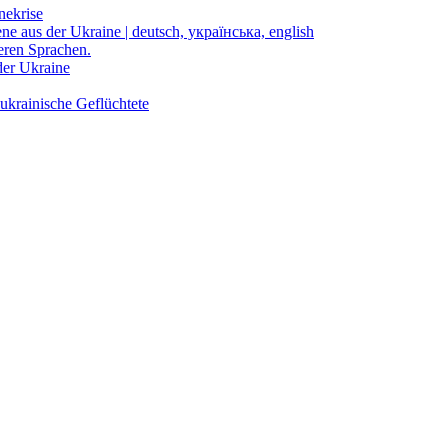
nekrise
ene aus der Ukraine | deutsch, українська, english
eren Sprachen.
der Ukraine
ukrainische Geflüchtete