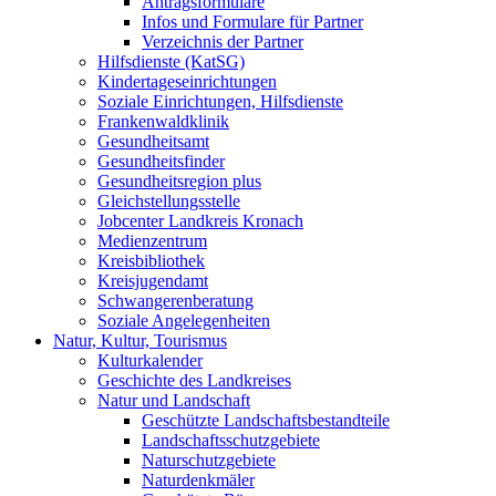
Antragsformulare
Infos und Formulare für Partner
Verzeichnis der Partner
Hilfsdienste (KatSG)
Kindertageseinrichtungen
Soziale Einrichtungen, Hilfsdienste
Frankenwaldklinik
Gesundheitsamt
Gesundheitsfinder
Gesundheitsregion plus
Gleichstellungsstelle
Jobcenter Landkreis Kronach
Medienzentrum
Kreisbibliothek
Kreisjugendamt
Schwangerenberatung
Soziale Angelegenheiten
Natur, Kultur, Tourismus
Kulturkalender
Geschichte des Landkreises
Natur und Landschaft
Geschützte Landschaftsbestandteile
Landschaftsschutzgebiete
Naturschutzgebiete
Naturdenkmäler