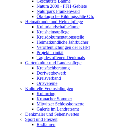
Geschützte Bäume
Natura 2000 - FFH-Gebiete
Naturpark Frankenwald
Ökologische Bildungsstätte Ofr.
Heimatkunde und Heimatpflege
Kulturlandschaftsräume
Kreisheimatpflege
Kreisdokumentationsstelle
Heimatkundliche Jahrbücher
Veröffentlichungen der KHPf
Projekt Trinität
Tag des offenen Denkmals
Gartenkultur und Landespflege
Kreisfachberatung
Dorfwettbewerb
Kreisverband
Ortsvereine
Kulturelle Veranstaltungen
Kulturring
Kronacher Sommer
Mitwitzer Schlosskonzerte
Galerie im Landratsamt
Denkmäler und Sehenswertes
Sport und Freizeit
Radfahren