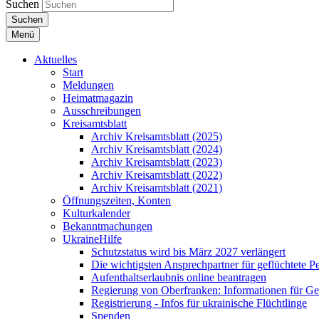
Suchen
Suchen
Menü
Aktuelles
Start
Meldungen
Heimatmagazin
Ausschreibungen
Kreisamtsblatt
Archiv Kreisamtsblatt (2025)
Archiv Kreisamtsblatt (2024)
Archiv Kreisamtsblatt (2023)
Archiv Kreisamtsblatt (2022)
Archiv Kreisamtsblatt (2021)
Öffnungszeiten, Konten
Kulturkalender
Bekanntmachungen
UkraineHilfe
Schutzstatus wird bis März 2027 verlängert
Die wichtigsten Ansprechpartner für geflüchtete 
Aufenthaltserlaubnis online beantragen
Regierung von Oberfranken: Informationen für Gef
Registrierung - Infos für ukrainische Flüchtlinge
Spenden