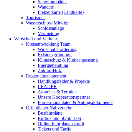
Schwimmbäder
Wandern
Freizeitkarte (Landkarte)
Tourismus
Wasserschloss Mitwitz
Schlossanlage
Vermietung
Wirtschaft und Verkehr
Kreisentwicklung Team
Wirtschaftsförderung
Existenzgründung
Klimaschutz & Klimaanpassung
Energieberatung
ZukunftHolz
Regionalmanagement
Handlungsfelder & Projekte
LEADER
Aktuelles & Termine
Unsere Kooperationspartner
Fördermodalitäten & Antragsdokumente
Öffentlicher Nahverkehr
Busfahrpläne
Rufbus und 50/50-Taxi
Online-Fahrplanauskunft
Tickets und Tarife