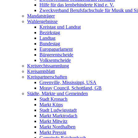
Hilfe für das lernbehinderte Kind e. V.
Zweckverband Berufsfachschule für Musik und S
Mandatsträger
Wahlergebnisse
Kreistag und Landrat
Bezirkstag
Landtag
Bundestag
Europaparlament
Bürgerentscheide
Volksentscheide
Kreisrechtssammlung
Kreisamtsblatt
Kreispartnerschaften
Greenville, Mississippi, USA
Moray Council, Schottland, GB
Städte, Märkte und Gemeinden
Stadt Kronach
Markt Küps
Stadt Ludwigsstadt
Markt Marktrodach
Markt Mitwitz
Markt Nordhalben
Markt Pressig
Gemeinde Reichenbach