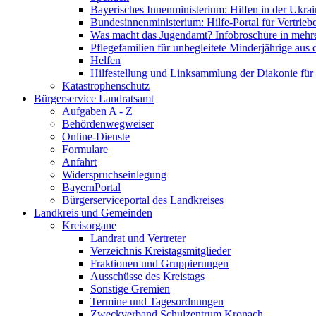
Bayerisches Innenministerium: Hilfen in der Ukrai
Bundesinnenministerium: Hilfe-Portal für Vertrieb
Was macht das Jugendamt? Infobroschüre in mehr
Pflegefamilien für unbegleitete Minderjährige aus 
Helfen
Hilfestellung und Linksammlung der Diakonie für 
Katastrophenschutz
Bürgerservice Landratsamt
Aufgaben A - Z
Behördenwegweiser
Online-Dienste
Formulare
Anfahrt
Widerspruchseinlegung
BayernPortal
Bürgerserviceportal des Landkreises
Landkreis und Gemeinden
Kreisorgane
Landrat und Vertreter
Verzeichnis Kreistagsmitglieder
Fraktionen und Gruppierungen
Ausschüsse des Kreistags
Sonstige Gremien
Termine und Tagesordnungen
Zweckverband Schulzentrum Kronach