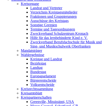
Kreisorgane
Landrat und Vertreter
Verzeichnis Kreistagsmitglieder
Fraktionen und Gruppierungen
Ausschüsse des Kreistags
Sonstige Gremien
Termine und Tagesordnungen
Zweckverband Schulzentrum Kronach
Hilfe für das lernbehinderte Kind e. V.
Zweckverband Berufsfachschule für Musik und
Sing- und Musikschulwerk Oberfranken
Mandatsträger
Wahlergebnisse
Kreistag und Landrat
Bezirkstag
Landtag
Bundestag
Europaparlament
Bürgerentscheide
Volksentscheide
Kreisrechtssammlung
Kreisamtsblatt
Kreispartnerschaften
Greenville, Mississippi, USA
Moray Council, Schottland, GB