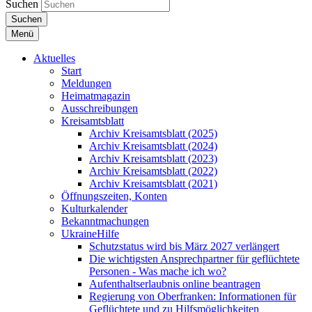
Suchen
Suchen
Menü
Aktuelles
Start
Meldungen
Heimatmagazin
Ausschreibungen
Kreisamtsblatt
Archiv Kreisamtsblatt (2025)
Archiv Kreisamtsblatt (2024)
Archiv Kreisamtsblatt (2023)
Archiv Kreisamtsblatt (2022)
Archiv Kreisamtsblatt (2021)
Öffnungszeiten, Konten
Kulturkalender
Bekanntmachungen
UkraineHilfe
Schutzstatus wird bis März 2027 verlängert
Die wichtigsten Ansprechpartner für geflüchtete
Personen - Was mache ich wo?
Aufenthaltserlaubnis online beantragen
Regierung von Oberfranken: Informationen für
Geflüchtete und zu Hilfsmöglichkeiten