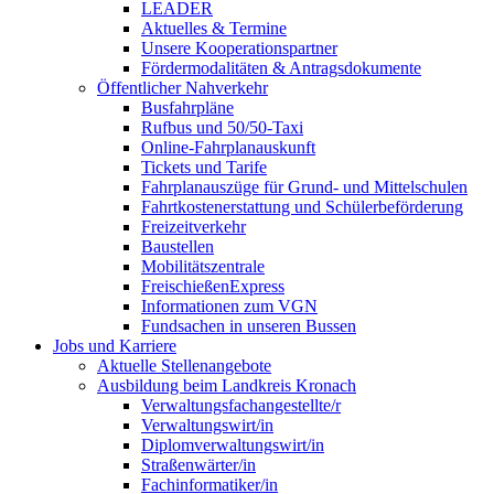
LEADER
Aktuelles & Termine
Unsere Kooperationspartner
Fördermodalitäten & Antragsdokumente
Öffentlicher Nahverkehr
Busfahrpläne
Rufbus und 50/50-Taxi
Online-Fahrplanauskunft
Tickets und Tarife
Fahrplanauszüge für Grund- und Mittelschulen
Fahrtkostenerstattung und Schülerbeförderung
Freizeitverkehr
Baustellen
Mobilitätszentrale
FreischießenExpress
Informationen zum VGN
Fundsachen in unseren Bussen
Jobs und Karriere
Aktuelle Stellenangebote
Ausbildung beim Landkreis Kronach
Verwaltungsfachangestellte/r
Verwaltungswirt/in
Diplomverwaltungswirt/in
Straßenwärter/in
Fachinformatiker/in