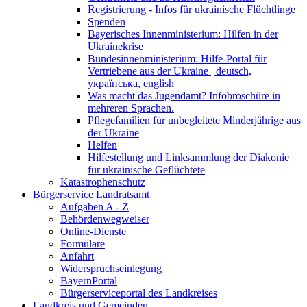
Registrierung - Infos für ukrainische Flüchtlinge
Spenden
Bayerisches Innenministerium: Hilfen in der
Ukrainekrise
Bundesinnenministerium: Hilfe-Portal für
Vertriebene aus der Ukraine | deutsch,
українська, english
Was macht das Jugendamt? Infobroschüre in
mehreren Sprachen.
Pflegefamilien für unbegleitete Minderjährige aus
der Ukraine
Helfen
Hilfestellung und Linksammlung der Diakonie
für ukrainische Geflüchtete
Katastrophenschutz
Bürgerservice Landratsamt
Aufgaben A - Z
Behördenwegweiser
Online-Dienste
Formulare
Anfahrt
Widerspruchseinlegung
BayernPortal
Bürgerserviceportal des Landkreises
Landkreis und Gemeinden