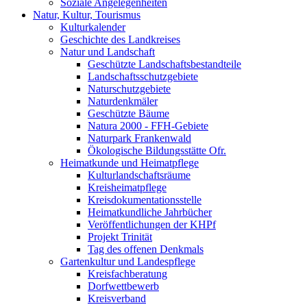
Soziale Angelegenheiten
Natur, Kultur, Tourismus
Kulturkalender
Geschichte des Landkreises
Natur und Landschaft
Geschützte Landschaftsbestandteile
Landschaftsschutzgebiete
Naturschutzgebiete
Naturdenkmäler
Geschützte Bäume
Natura 2000 - FFH-Gebiete
Naturpark Frankenwald
Ökologische Bildungsstätte Ofr.
Heimatkunde und Heimatpflege
Kulturlandschaftsräume
Kreisheimatpflege
Kreisdokumentationsstelle
Heimatkundliche Jahrbücher
Veröffentlichungen der KHPf
Projekt Trinität
Tag des offenen Denkmals
Gartenkultur und Landespflege
Kreisfachberatung
Dorfwettbewerb
Kreisverband