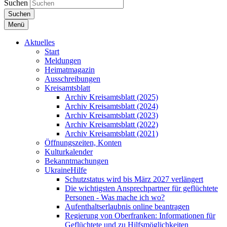
Suchen
Suchen
Menü
Aktuelles
Start
Meldungen
Heimatmagazin
Ausschreibungen
Kreisamtsblatt
Archiv Kreisamtsblatt (2025)
Archiv Kreisamtsblatt (2024)
Archiv Kreisamtsblatt (2023)
Archiv Kreisamtsblatt (2022)
Archiv Kreisamtsblatt (2021)
Öffnungszeiten, Konten
Kulturkalender
Bekanntmachungen
UkraineHilfe
Schutzstatus wird bis März 2027 verlängert
Die wichtigsten Ansprechpartner für geflüchtete
Personen - Was mache ich wo?
Aufenthaltserlaubnis online beantragen
Regierung von Oberfranken: Informationen für
Geflüchtete und zu Hilfsmöglichkeiten