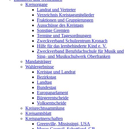
Kreisorgane
Landrat und Vertreter
Verzeichnis Kreistagsmitglieder
Fraktionen und Gruppierungen
Ausschüsse des Kreistags
Sonstige Gremien
Termine und Tagesordnungen
Zweckverband Schulzentrum Kronach
Hilfe für das lernbehinderte Kind e. V.
Zweckverband Berufsfachschule für Musik und
Sing- und Musikschulwerk Oberfranken
Mandatsträger
Wahlergebnisse
Kreistag und Landrat
Bezirkstag
Landtag
Bundestag
Europaparlament
Bürgerentscheide
Volksentscheide
Kreisrechtssammlung
Kreisamtsblatt
Kreispartnerschaften
Greenville, Mississippi, USA
Moray Council, Schottland, GB