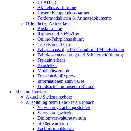
LEADER
Aktuelles & Termine
Unsere Kooperationspartner
Fördermodalitäten & Antragsdokumente
Öffentlicher Nahverkehr
Busfahrpläne
Rufbus und 50/50-Taxi
Online-Fahrplanauskunft
Tickets und Tarife
Fahrplanauszüge für Grund- und Mittelschulen
Fahrtkostenerstattung und Schülerbeförderung
Freizeitverkehr
Baustellen
Mobilitätszentrale
FreischießenExpress
Informationen zum VGN
Fundsachen in unseren Bussen
Jobs und Karriere
Aktuelle Stellenangebote
Ausbildung beim Landkreis Kronach
Verwaltungsfachangestellte/r
Verwaltungswirt/in
Diplomverwaltungswirt/in
Straßenwärter/in
Fachinformatiker/in