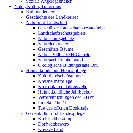
Soziale Angelegenheiten
Natur, Kultur, Tourismus
Kulturkalender
Geschichte des Landkreises
Natur und Landschaft
Geschützte Landschaftsbestandteile
Landschaftsschutzgebiete
Naturschutzgebiete
Naturdenkmäler
Geschützte Bäume
Natura 2000 - FFH-Gebiete
Naturpark Frankenwald
Ökologische Bildungsstätte Ofr.
Heimatkunde und Heimatpflege
Kulturlandschaftsräume
Kreisheimatpflege
Kreisdokumentationsstelle
Heimatkundliche Jahrbücher
Veröffentlichungen der KHPf
Projekt Trinität
Tag des offenen Denkmals
Gartenkultur und Landespflege
Kreisfachberatung
Dorfwettbewerb
Kreisverband