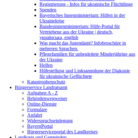
Registrierung - Infos für ukrainische Flüchtlinge
Spenden
Bayerisches Innenministerium: Hilfen in der
Ukrainekrise
Bundesinnenministerium: Hilfe-Portal für
Vertriebene aus der Ukraine | deutsch,
українська, english
Was macht das Jugendamt? Infobroschüre in
mehreren Sprachen.
Pflegefamilien für unbegleitete Minderjährige aus
der Ukraine
Helfen
Hilfestellung und Linksammlung der Diakonie
für ukrainische Geflüchtete
Katastrophenschutz
Bürgerservice Landratsamt
Aufgaben A - Z
Behördenwegweiser
Online-Dienste
Formulare
Anfahrt
Widerspruchseinlegung
BayernPortal
Bürgerserviceportal des Landkreises
Landkreis und Gemeinden