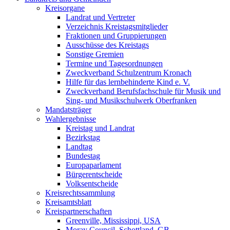
Kreisorgane
Landrat und Vertreter
Verzeichnis Kreistagsmitglieder
Fraktionen und Gruppierungen
Ausschüsse des Kreistags
Sonstige Gremien
Termine und Tagesordnungen
Zweckverband Schulzentrum Kronach
Hilfe für das lernbehinderte Kind e. V.
Zweckverband Berufsfachschule für Musik und
Sing- und Musikschulwerk Oberfranken
Mandatsträger
Wahlergebnisse
Kreistag und Landrat
Bezirkstag
Landtag
Bundestag
Europaparlament
Bürgerentscheide
Volksentscheide
Kreisrechtssammlung
Kreisamtsblatt
Kreispartnerschaften
Greenville, Mississippi, USA
Moray Council, Schottland, GB