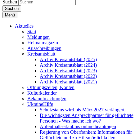
Suchen
Suchen
Menü
Aktuelles
Start
Meldungen
Heimatmagazin
Ausschreibungen
Kreisamtsblatt
Archiv Kreisamtsblatt (2025)
Archiv Kreisamtsblatt (2024)
Archiv Kreisamtsblatt (2023)
Archiv Kreisamtsblatt (2022)
Archiv Kreisamtsblatt (2021)
Öffnungszeiten, Konten
Kulturkalender
Bekanntmachungen
UkraineHilfe
Schutzstatus wird bis März 2027 verlängert
Die wichtigsten Ansprechpartner für geflüchtete
Personen - Was mache ich wo?
Aufenthaltserlaubnis online beantragen
Regierung von Oberfranken: Informationen für
Geflüchtete und zu Hilfsmöglichkeiten