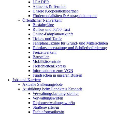
LEADER
Aktuelles & Termine
Unsere Kooperationspartner
Fördermodalitäten & Antragsdokumente
Öffentlicher Nahverkehr
Busfahrpläne
Rufbus und 50/50-Taxi
Online-Fahrplanauskunft
Tickets und Tarife
Fahrplanauszüge für Grund- und Mittelschulen
Fahrtkostenerstattung und Schülerbeförderung
Freizeitverkehr
Baustellen
Mobilitätszentrale
FreischießenExpress
Informationen zum VGN
Fundsachen in unseren Bussen
Jobs und Karriere
Aktuelle Stellenangebote
Ausbildung beim Landkreis Kronach
Verwaltungsfachangestellte/r
Verwaltungswirt/in
Diplomverwaltungswirt/in
Straßenwärter/in
Fachinformatiker/in