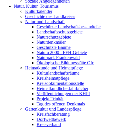
Soziale Angelegenheiten
Natur, Kultur, Tourismus
Kulturkalender
Geschichte des Landkreises
Natur und Landschaft
Geschützte Landschaftsbestandteile
Landschaftsschutzgebiete
Naturschutzgebiete
Naturdenkmäler
Geschützte Bäume
Natura 2000 - FFH-Gebiete
Naturpark Frankenwald
Ökologische Bildungsstätte Ofr.
Heimatkunde und Heimatpflege
Kulturlandschaftsräume
Kreisheimatpflege
Kreisdokumentationsstelle
Heimatkundliche Jahrbücher
Veröffentlichungen der KHPf
Projekt Trinität
Tag des offenen Denkmals
Gartenkultur und Landespflege
Kreisfachberatung
Dorfwettbewerb
Kreisverband