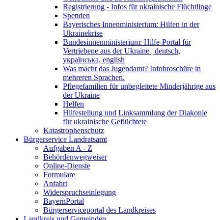
Registrierung - Infos für ukrainische Flüchtlinge
Spenden
Bayerisches Innenministerium: Hilfen in der
Ukrainekrise
Bundesinnenministerium: Hilfe-Portal für
Vertriebene aus der Ukraine | deutsch,
українська, english
Was macht das Jugendamt? Infobroschüre in
mehreren Sprachen.
Pflegefamilien für unbegleitete Minderjährige aus
der Ukraine
Helfen
Hilfestellung und Linksammlung der Diakonie
für ukrainische Geflüchtete
Katastrophenschutz
Bürgerservice Landratsamt
Aufgaben A - Z
Behördenwegweiser
Online-Dienste
Formulare
Anfahrt
Widerspruchseinlegung
BayernPortal
Bürgerserviceportal des Landkreises
Landkreis und Gemeinden